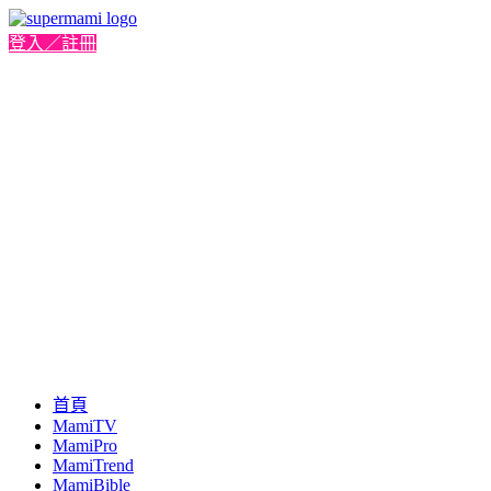
登入／註冊
首頁
MamiTV
MamiPro
MamiTrend
MamiBible