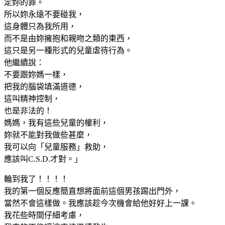
定妳的罪。
所以妳永遠不要碰我，
這身體只為我所用，
而不是由妳擁抱和親吻之類的東西，
這只是另一種形式的兒童虐待行為。
他繼續說：
不要跟妳媽一樣，
把我的腦袋填滿道德，
這叫精神控制，
也是非法的！
媽媽，我有這些兒童的權利，
妳就不能對我做些甚麼，
我可以向「兒童服務」救助，
應該叫C.S.D.才對。」
輪到我了！！！！
我的第一個反應簡直想將面前這個男孩踢出門外，
當然不會這樣做。我應該趁今次機會給他好好上一課。
我花些時間仔細考慮，