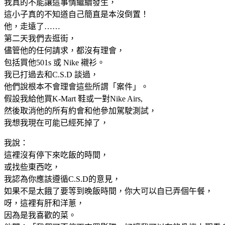
我真的不能讓這事情繼續發生，
這小子真的不知道自己簡直是本沒倒置！
他，走遠了……
第二天我們去逛街，
儘管他的任何請求，都沒有理會，
包括買他501s 或 Nike 襯衫。
我已打過去和C.S.D 談過，
他們說根本不會理會這些所謂「案件」。
假設我給他買K-Mart 鞋或一對Nike Airs,
然後取消他的所有約會和他參加駕駛測試，
我想我現在可能已經死掉了，
我說：
這裡沒有停下來吃飯的時間，
或找些東西吃，
我認為你應該遵循C.S.D的意見，
如果不是太餓了要等到晚飯時間，你大可以自已弄個午餐，
呀，這裡有肝和洋蔥，
因為是我喜歡的菜。