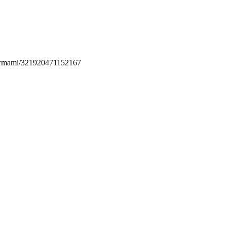
permami/321920471152167