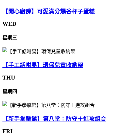
【開心廚房】可愛滿分爆谷杯子蛋糕
WED
星期三
【手工話咁易】環保兒童收納架
THU
星期四
【新手拳擊館】第八堂：防守＋進攻組合
FRI