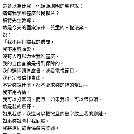
帶著以為比我﹣他媽媽聰明的笑容說：
猜猜我學到甚麼公民權益？
賴特先生教導：
這是今天的國家法律﹣兒童的人權法案。
說：
「我不用打掃我的房間，
我不用剪頭髮，
沒有人可以命令我吃甚麼，
我的自由言論是得到保障的。
我的選擇讀甚麼書，或看電視節目。
我有宗教信仰自由，
不管妳說什麼，都不要求妳的神的幫助---
我不用祈禱，
我可以打耳洞，而且，如果我想，可以帶鼻環，
這是我的選擇，
如果我想，我還可以把撒旦的數字紋上我的腳趾，
如果妳試圖打我屁股，
我將連同背後傷痕告發妳，