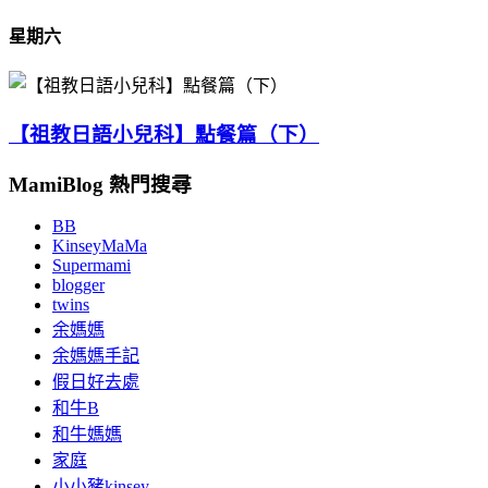
星期六
【祖教日語小兒科】點餐篇（下）
MamiBlog 熱門搜尋
BB
KinseyMaMa
Supermami
blogger
twins
余媽媽
余媽媽手記
假日好去處
和牛B
和牛媽媽
家庭
小小豬kinsey