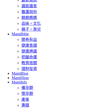
最新資訊
識飲識食
醫護與你
靚靚媽媽
品味。文化
親子。育兒
MamiBible
開卷有益
健康食譜
健康通識
把握命運
教育放題
理財投資
MamiBlog
MamiShop
MamiInfo
備孕期
懷孕期
產後
專題