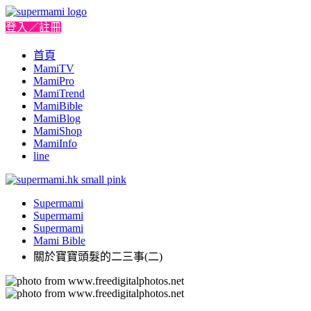
登入／註冊
首頁
MamiTV
MamiPro
MamiTrend
MamiBible
MamiBlog
MamiShop
MamiInfo
line
Supermami
Supermami
Supermami
Mami Bible
關於寶寶頭髮的二三事(二)