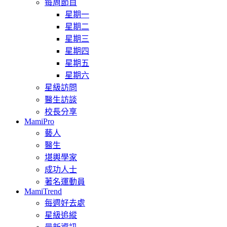
每周節目
星期一
星期二
星期三
星期四
星期五
星期六
星級訪問
醫生訪談
校長分享
MamiPro
藝人
醫生
堪輿學家
成功人士
著名運動員
MamiTrend
每週好去處
星級追縱