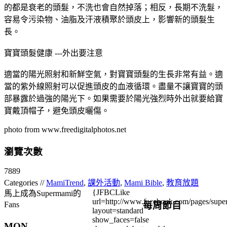
的都是衰老的頭髮，不洗也會自然掉落；相反，長期不洗髮，
容易令污染物、油脂及汗液積聚於頭皮上，影響新的頭髮生
長。
寶寶頭髮健康 ---外出要注意
適當的陽光照射和新鮮空氣，對寶寶頭髮的生長非常有益。適
當的紫外線照射可以促進頭皮的血液循環。盡量不讓寶寶的頭
部暴露於過強的陽光下。如果需要於陽光強烈時外出就要給寶
寶戴頂帽子，避免頭皮曬傷。
photo from www.freedigitalphotos.net
瀏覽次數
7889
Categories //
MamiTrend
,
課外活動
,
Mami Bible
,
教育放題
{JFBCLike
馬上成為Supermami的
url=http://www.facebook.com/pages/su
每周節目
Fans
layout=standard
show_faces=false
MON