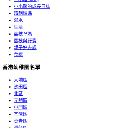
小小豬的成長日誌
晴朗媽媽
湯水
生活
荔枝孖媽
荔枝與孖寶
親子好去處
食譜
香港幼稚園名單
大埔區
沙田區
北區
元朗區
屯門區
荃灣區
葵青區
灣仔區