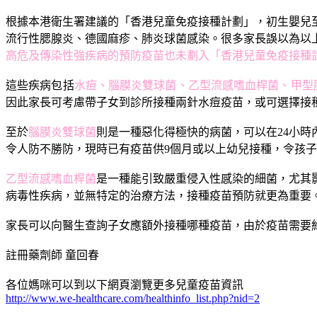
根據本港衛生署建議的「香港兒童免疫接種計劃」，初生嬰兒
流行性腮腺炎、德國麻疹、肺炎球菌感染。很多家長誤以為以
高危及傳染性強疾病的預防疫苗也未劃入「香港兒童免疫接種
這些疾病包括
水痘、腦膜炎雙球菌、乙型流感嗜血桿菌、甲型
因此家長可考慮帶子女到診所接種兩針水痘疫苗，或可選擇接
至於
腦膜炎雙球菌
則是一種惡化得極快的病菌，可以在24小
令人防不勝防，現時已有疫苗供9個月或以上幼兒接種，令孩
乙型流感嗜血桿菌
是一種能引致嚴重侵入性感染的細菌，尤其
病毒性疾病，並無特定的治療方法，接種疫苗預防就更為重要
家長可以向醫生查詢子女應額外接種哪種疫苗，由於疫苗需要
註冊藥劑師 童回春
各位媽咪可以到以下網頁瀏覽更多兒童疫苗資訊
http://www.we-healthcare.com/healthinfo_list.php?nid=2