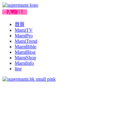
登入／註冊
首頁
MamiTV
MamiPro
MamiTrend
MamiBible
MamiBlog
MamiShop
MamiInfo
line