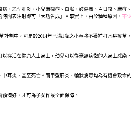
核病、乙型肝炎、小兒麻痺症、白喉、破傷風、百日咳、麻疹、
的時間表注射即可「大功告成」。事實上，由於種種原因，
不少
苗計劃中，可是於2014年已滿1歲之小童將不獲補打水痘疫苗，
可以存活在健康人士身上，幼兒可以從毫無病徵的人身上感染，
、中耳炎，甚至死亡。而甲型肝炎、輪狀病毒均為有機會致命的
前預備好，才可為子女作最全面保障。