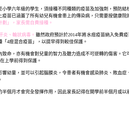
至小學六年級的學生，須接種不同種類的疫苗及加強劑，預防結
上疫苗已涵蓋了所有幼兒有機會患上的傳染病，只需要按健康院
計劃」，家長需自費接種。
肝炎、輪狀病毒。
雖然政府預計於2014年將水痘疫苗納入免費疫
種「4痘混合疫苗」，以提早得到較佳保護。
時內致命，亦有機會對兒童的智力及聽力造成不可逆轉的傷害。它
子在上學前得到保護。
影響幼童，並可以引起腦膜炎，令患者有機會感染肺炎、敗血症
。
約半個月才會完全發揮作用，因此家長記得在開學前半個月或以