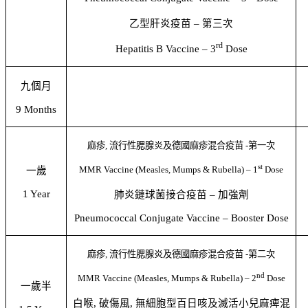
乙型肝炎疫苗
–
第三次
rd
Hepatitis B Vaccine – 3
Dose
九個月
9 Months
麻疹
,
流行性腮腺炎及德國麻疹混合疫苗
-
第一次
st
MMR Vaccine (Measles, Mumps & Rubella) – 1
Dose
一歲
1 Year
肺炎鏈球菌接合疫苗
–
加強劑
Pneumococcal Conjugate Vaccine – Booster Dose
麻疹
,
流行性腮腺炎及德國麻疹混合疫苗
-
第二次
nd
MMR Vaccine (Measles, Mumps & Rubella) – 2
Dose
一歲半
白喉
,
破傷風
,
無細胞型百日咳及滅活小兒麻痺混