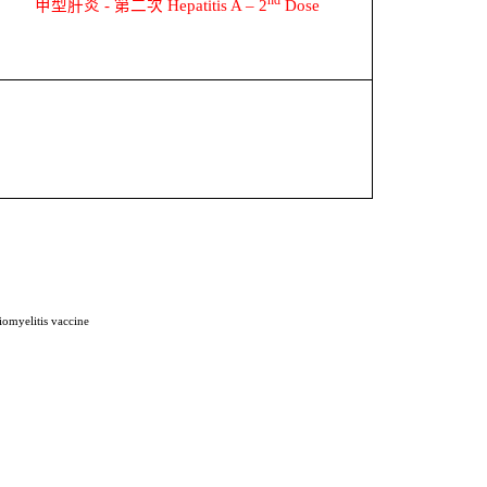
nd
甲型肝炎
-
第二次
Hepatitis A – 2
Dose
iomyelitis vaccine