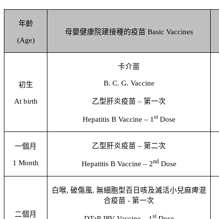
年齡
母嬰健康院建接種的疫苗
Basic Vaccines
(Age)
卡介苗
B. C. G. Vaccine
初生
At birth
乙型肝炎疫苗
–
第一次
st
Hepatitis B Vaccine – 1
Dose
乙型肝炎疫苗
–
第二次
一個月
nd
1 Month
Hepatitis B Vaccine – 2
Dose
白喉
,
破傷風
,
無細胞型百日咳及滅活小兒麻痺混
合疫苗
-
第一次
二個月
st
DTaP-IPV Vaccine – 1
Dose