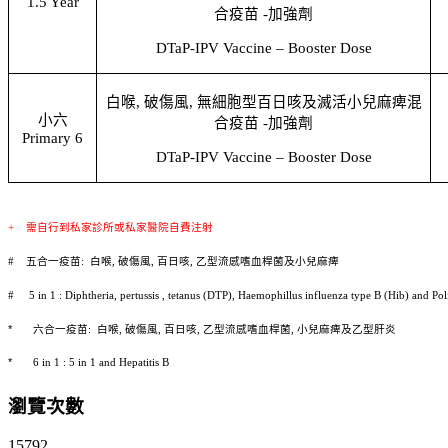
1.5 Year
合疫苗
-
加強劑
DTaP-IPV Vaccine – Booster Dose
白喉
,
破傷風
,
無細胞型百日咳及滅活小兒麻痺混
小六
合疫苗
-
加強劑
Primary 6
DTaP-IPV Vaccine – Booster Dose
+
需自行到私家診所或私家醫院自費注射
#
五合一疫苗
:
白喉
,
破傷風
,
百日咳
,
乙型流感嗜血桿菌及小兒麻痺
# 5 in 1 : Diphtheria, pertussis , tetanus (DTP), Haemophillus influenza type B (Hib) and Pol
*
六合一疫苗
:
白喉
,
破傷風
,
百日咳
,
乙型流感嗜血桿菌
,
小兒麻痺及乙型肝炎
*
6 in 1 : 5 in 1 and Hepatitis B
瀏覽次數
15792