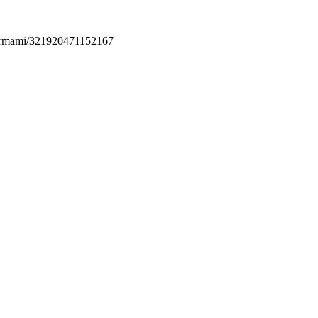
permami/321920471152167