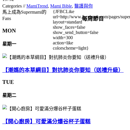
Categories //
MamiTrend
,
Mami Bible
,
醫護與你
{JFBCLike
馬上成為Supermami的
url=http://www.facebook.com/pages/su
每周節目
Fans
layout=standard
show_faces=false
MON
show_send_button=false
width=300
action=like
星期一
colorscheme=light}
【潮媽的本草綱目】對抗肺炎你要知（送禮升級）
TUE
星期二
【開心廚房】可愛滿分爆谷杯子蛋糕