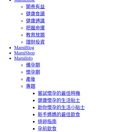
開卷有益
健康食譜
健康通識
把握命運
教育放題
理財投資
MamiBlog
MamiShop
MamiInfo
備孕期
懷孕期
產後
專題
嘗試懷孕的最佳時機
健康懷孕的生活貼士
助你懷孕的生活小貼士
新手媽媽的最佳飲食
排卵指南
孕前飲食