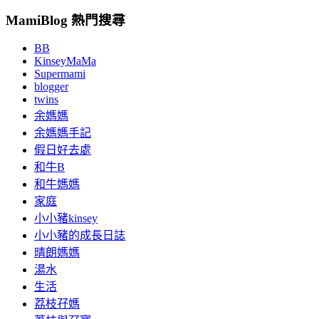
MamiBlog 熱門搜尋
BB
KinseyMaMa
Supermami
blogger
twins
余媽媽
余媽媽手記
假日好去處
和牛B
和牛媽媽
家庭
小小豬kinsey
小小豬的成長日誌
晴朗媽媽
湯水
生活
荔枝孖媽