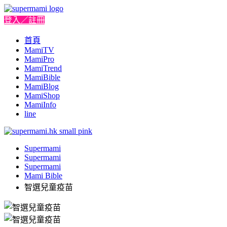
登入／註冊
首頁
MamiTV
MamiPro
MamiTrend
MamiBible
MamiBlog
MamiShop
MamiInfo
line
Supermami
Supermami
Supermami
Mami Bible
智選兒童疫苗