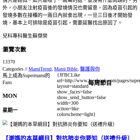
情只是輕微，如只是咳了一兩聲的話，並沒有什麼問題的。另
外，小朋友注射疫苗後的發燒情況也需留意，因為疫苗引起的
發燒多數在接種的一兩日內就會出現，一旦三日後才開始發
燒，基本上可排除是疫苗引起，需要延醫找出原因了。
兒科專科醫生蘇傑榮
瀏覽次數
13370
Categories //
MamiTrend
,
Mami Bible
,
醫護與你
{JFBCLike
馬上成為Supermami的
url=http://www.facebook.com/pages/su
每周節目
Fans
layout=standard
show_faces=false
MON
show_send_button=false
width=300
action=like
星期一
colorscheme=light}
【潮媽的本草綱目】對抗肺炎你要知（送禮升級）