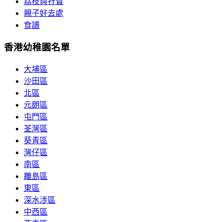
荔枝與孖寶
親子好去處
食譜
香港幼稚園名單
大埔區
沙田區
北區
元朗區
屯門區
荃灣區
葵青區
灣仔區
南區
離島區
東區
深水涉區
中西區