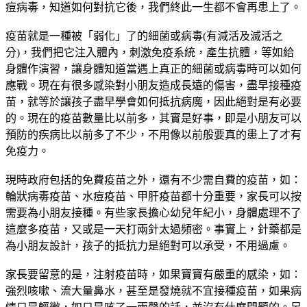
痘病毒，知道如何對抗它後，我們終此一生都不會再患上了。
疫苗就是一種被「弱化」了的細菌或病毒(有減活及滅活之
分)，我們把它注入體內，刺激免疫系統，產生抗體，等如給
身體作演習，讓身體知道當遇上真正的細菌或病毒時可以如何
應戰。現在有很多感染對小朋友造成長遠的傷害，盡早接種疫
苗，就等於讓孩子盡早學會如何抵抗病魔，因此絕對是有必要
的。現在的疫苗數量比以前多，其實是好事，即是小朋友可以
預防的疾病比以前多了不少，不用像以前般要真的患上了才有
免疫力。
現時政府包括的免費疫苗之外，還有不少需自費的疫苗，如：
輪狀病毒疫苗、水痘疫苗、甲肝疫苗都十分重要，家長可以按
需要為小朋友接種。有些家長擔心幼兒年紀小，身體處理不了
這麼多疫苗，又或是一天打兩針太過頻密。事實上，針藥都是
為小朋友設計，孩子的抵抗力是絕對可以承受，不用過慮。
家長要留意的是，注射疫苗時，如果寶寶有嚴重的感染，如：
強烈咳嗽、流大量鼻水，甚至是發燒就不宜接種疫苗，如果病