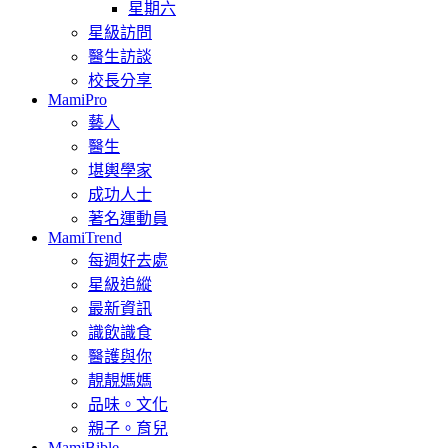
星期六
星級訪問
醫生訪談
校長分享
MamiPro
藝人
醫生
堪輿學家
成功人士
著名運動員
MamiTrend
每週好去處
星級追縱
最新資訊
識飲識食
醫護與你
靚靚媽媽
品味。文化
親子。育兒
MamiBible