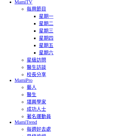
MamiTV
每周節目
星期一
星期二
星期三
星期四
星期五
星期六
星級訪問
醫生訪談
校長分享
MamiPro
藝人
醫生
堪輿學家
成功人士
著名運動員
MamiTrend
每週好去處