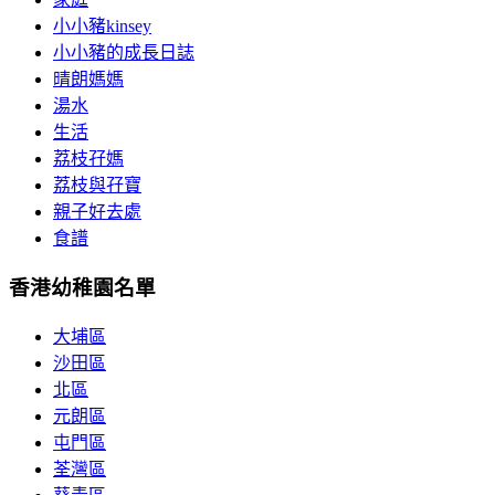
小小豬kinsey
小小豬的成長日誌
晴朗媽媽
湯水
生活
荔枝孖媽
荔枝與孖寶
親子好去處
食譜
香港幼稚園名單
大埔區
沙田區
北區
元朗區
屯門區
荃灣區