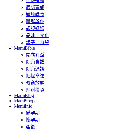
星級追縱
最新資訊
識飲識食
醫護與你
靚靚媽媽
品味。文化
親子。育兒
MamiBible
開卷有益
健康食譜
健康通識
把握命運
教育放題
理財投資
MamiBlog
MamiShop
MamiInfo
備孕期
懷孕期
產後