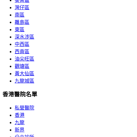
葵青區
灣仔區
南區
離島區
東區
深水涉區
中西區
西貢區
油尖旺區
觀塘區
黃大仙區
九龍城區
香港醫院名單
私營醫院
香港
九龍
新界