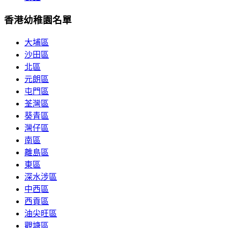
香港幼稚園名單
大埔區
沙田區
北區
元朗區
屯門區
荃灣區
葵青區
灣仔區
南區
離島區
東區
深水涉區
中西區
西貢區
油尖旺區
觀塘區