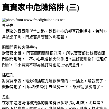
寶寶家中危險陷阱 (三)
桌子角
一兩歲的寶寶剛學會走路，跌跌撞撞的卻喜歡到處走，特別容
易被桌子角、門或窗戶等硬的角碰著。
開關門窗被夾傷手指
對寶寶來說， 門窗開開關關很好玩， 所以寶寶都比較喜歡開
門關門地玩，一不小心就會被夾傷手指。最好把用物件穩定好
門窗，令小寶寶不容易亂打開亂關上做成意外。
插座孔
對寶寶來說，電源和插座孔是很神奇的，一插上，燈就亮了，
機器開動了，所以很想親手去碰觸一下， 很輕易就觸電了。
燙傷
在家中遭遇燒傷和燙傷的傷者有很多都 是小朋友，尤其是 3
歲以下的寶寶。寶寶不小心碰倒暖瓶、水壺、熱粥、熱水等事