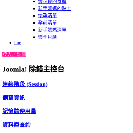
懷孕後的身體
新手媽媽的貼士
懷孕清單
孕前清單
新手媽媽清單
懷孕月曆
line
登入／註冊
Joomla! 除錯主控台
連線階段 (Session)
側寫資訊
記憶體使用量
資料庫查詢