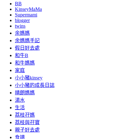
BB
KinseyMaMa
Supermami
blogger
twins
余媽媽
余媽媽手記
假日好去處
和牛B
和牛媽媽
家庭
小小豬kinsey
小小豬的成長日誌
晴朗媽媽
湯水
生活
荔枝孖媽
荔枝與孖寶
親子好去處
食譜