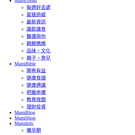
MamiTrend
每週好去處
星級追縱
最新資訊
識飲識食
醫護與你
靚靚媽媽
品味。文化
親子。育兒
MamiBible
開卷有益
健康食譜
健康通識
把握命運
教育放題
理財投資
MamiBlog
MamiShop
MamiInfo
備孕期