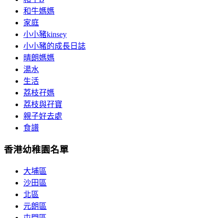
和牛媽媽
家庭
小小豬kinsey
小小豬的成長日誌
晴朗媽媽
湯水
生活
荔枝孖媽
荔枝與孖寶
親子好去處
食譜
香港幼稚園名單
大埔區
沙田區
北區
元朗區
屯門區