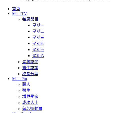
首頁
MamiTV
每周節目
星期一
星期二
星期三
星期四
星期五
星期六
星級訪問
醫生訪談
校長分享
MamiPro
藝人
醫生
堪輿學家
成功人士
著名運動員