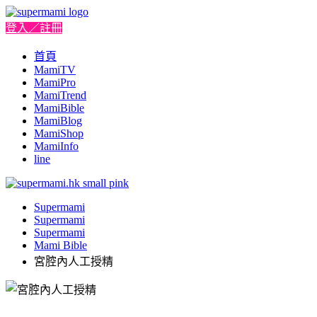
登入／註冊
首頁
MamiTV
MamiPro
MamiTrend
MamiBible
MamiBlog
MamiShop
MamiInfo
line
Supermami
Supermami
Supermami
Mami Bible
宮腔內人工授精