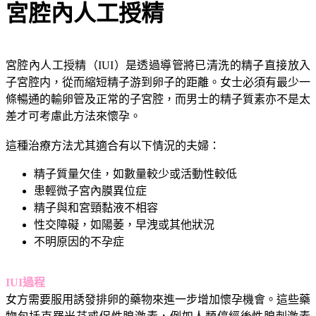
宮腔內人工授精
宮腔內人工授精（IUI）是透過導管將已清洗的精子直接放入
子宮腔内，從而縮短精子游到卵子的距離。女士必須有最少一
條暢通的輸卵管及正常的子宮腔，而男士的精子質素亦不是太
差才可考慮此方法來懷孕。
這種治療方法尤其適合有以下情況的夫婦：
精子質量欠佳，如數量較少或活動性較低
患輕微子宮內膜異位症
精子與和宮頸黏液不相容
性交障礙，如陽萎，早洩或其他狀況
不明原因的不孕症
IUI過程
女方需要服用誘發排卵的藥物來進一步增加懷孕機會。這些藥