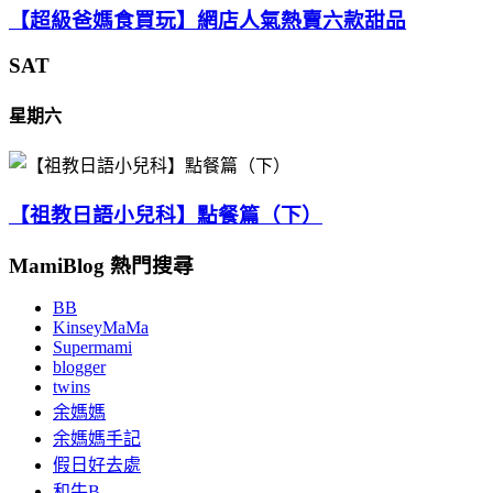
【超級爸媽食買玩】網店人氣熱賣六款甜品
SAT
星期六
【祖教日語小兒科】點餐篇（下）
MamiBlog 熱門搜尋
BB
KinseyMaMa
Supermami
blogger
twins
余媽媽
余媽媽手記
假日好去處
和牛B