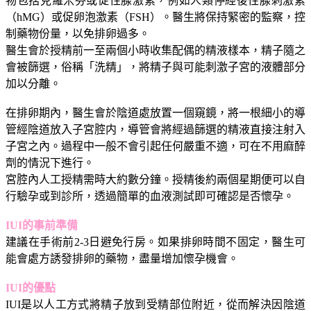
物包括克羅米芬或促性腺激素，例如人類停經後性腺刺激素
（hMG）或促卵泡激素（FSH）。醫生將保持緊密的監察，控
制藥物份量，以免排卵過多。
醫生會於授精前一至兩個小時收集配偶的精液樣本，精子隨之
會被篩選，俗稱「洗精」，將精子與可能刺激子宮的液體部分
加以分離。
在排卵期內，醫生會於陰道處放置一個窺鏡，將一根細小的導
管經陰道放入子宮腔内，導管會將經過篩選的精液直接注射入
子宮之內。過程中一般不會引起任何嚴重不適，可在不用麻醉
劑的情況下進行。
宮腔內人工授精需時大約數分鐘。授精後約兩個星期便可以自
行驗孕或到診所，透過簡單的血液測試即可確認是否懷孕。
IUI的事前準備
建議在手術前2-3日避免行房。如果排卵時間不固定，醫生可
能會處方誘發排卵的藥物，盡量增加懷孕機會。
IUI的優點
IUI是以人工方式將精子放到受精部位附近，從而解決因陰道