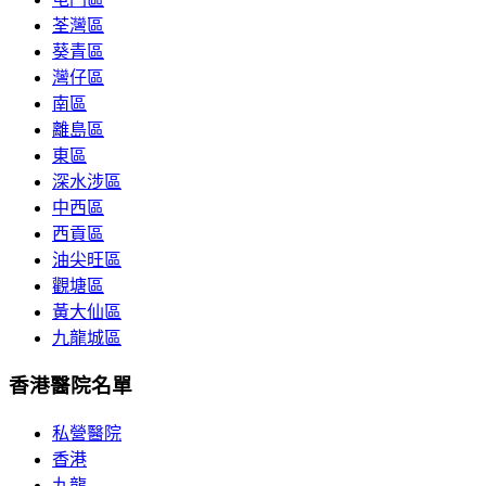
荃灣區
葵青區
灣仔區
南區
離島區
東區
深水涉區
中西區
西貢區
油尖旺區
觀塘區
黃大仙區
九龍城區
香港醫院名單
私營醫院
香港
九龍