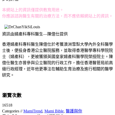
本網站上的資訊僅提供教育用途。
你應該諮詢醫生有關的治療方法，而不應依賴網站上的資訊。
資訊由婦產科專科醫生—陳億仕提供
香港婦產科專科醫生陳億仕於考獲澳洲雪梨大學內外全科醫學
士後，便投身香港公立醫院服務，並取得香港醫學專科學院院
士（婦產科），更被獲頒英國皇家婦產科醫學院榮授院士。陳
億仕醫生亦曾參與公立醫院的行政工作，擔任香港醫管局前高
級行政經理，近年他更專注在輔助生育治療及進行相關的醫學
研究。
瀏覽次數
16518
Categories //
MamiTrend
,
Mami Bible
,
醫護與你