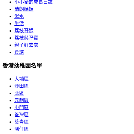
小小豬的成長日誌
晴朗媽媽
湯水
生活
荔枝孖媽
荔枝與孖寶
親子好去處
食譜
香港幼稚園名單
大埔區
沙田區
北區
元朗區
屯門區
荃灣區
葵青區
灣仔區