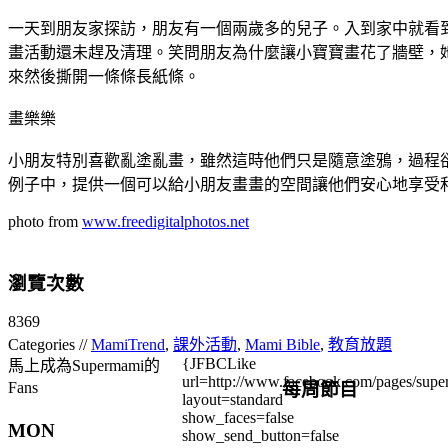
一天到朋友家探訪，朋友有一個兩歲多的兒子。入到家中就看
畫活動還未趕及清理。笑問朋友為什麼讓小寶寶畫花了牆壁，
來然後撕開一條條長紙條。
畫樂樂
小朋友特別喜歡亂塗亂畫，雖然這時他們只是隨意塗鴉，過程
例子中，提供一個可以給小朋友畫畫的空間讓他們安心地享受
photo from
www.freedigitalphotos.net
瀏覽次數
8369
Categories //
MamiTrend
,
課外活動
,
Mami Bible
,
教育放題
{JFBCLike
馬上成為Supermami的
url=http://www.facebook.com/pages/su
每周節目
Fans
layout=standard
show_faces=false
MON
show_send_button=false