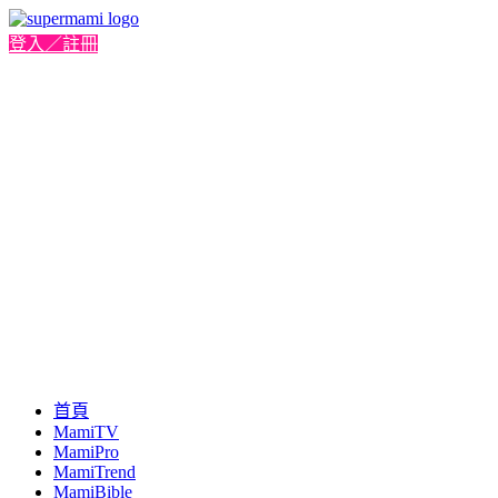
登入／註冊
首頁
MamiTV
MamiPro
MamiTrend
MamiBible