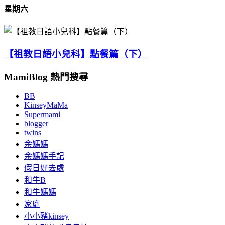
星期六
【祖教日語小兒科】點餐篇（下）
MamiBlog 熱門搜尋
BB
KinseyMaMa
Supermami
blogger
twins
余媽媽
余媽媽手記
假日好去處
和牛B
和牛媽媽
家庭
小小豬kinsey