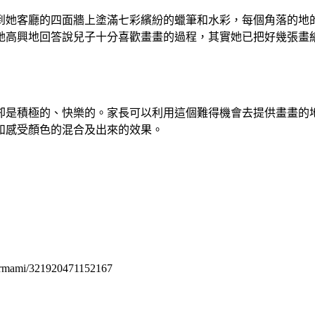
到她客廳的四面牆上塗滿七彩繽紛的蠟筆和水彩，每個角落的地
她高興地回答說兒子十分喜歡畫畫的過程，其實她已把好幾張畫
卻是積極的、快樂的。家長可以利用這個難得機會去提供畫畫的
和感受顏色的混合及出來的效果。
permami/321920471152167