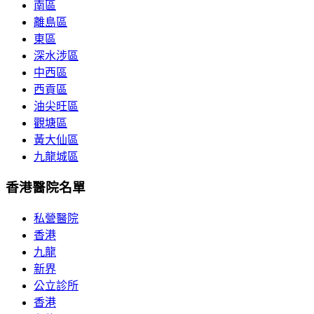
南區
離島區
東區
深水涉區
中西區
西貢區
油尖旺區
觀塘區
黃大仙區
九龍城區
香港醫院名單
私營醫院
香港
九龍
新界
公立診所
香港