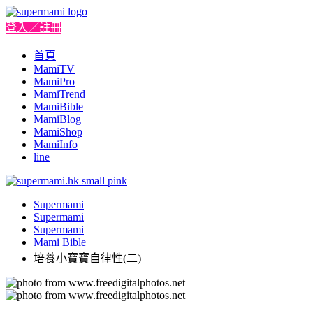
登入／註冊
首頁
MamiTV
MamiPro
MamiTrend
MamiBible
MamiBlog
MamiShop
MamiInfo
line
Supermami
Supermami
Supermami
Mami Bible
培養小寶寶自律性(二)