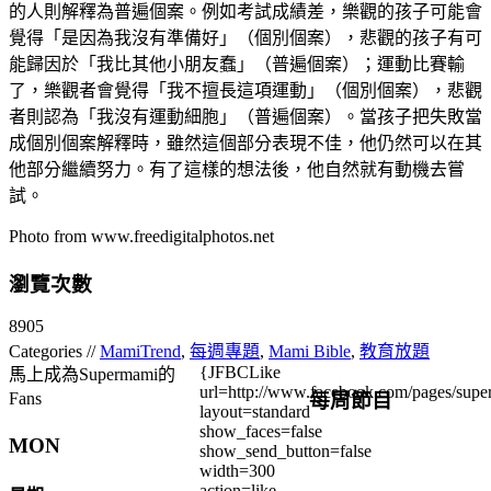
的人則解釋為普遍個案。例如考試成績差，樂觀的孩子可能會
覺得「是因為我沒有準備好」（個別個案），悲觀的孩子有可
能歸因於「我比其他小朋友蠢」（普遍個案）；運動比賽輸
了，樂觀者會覺得「我不擅長這項運動」（個別個案），悲觀
者則認為「我沒有運動細胞」（普遍個案）。當孩子把失敗當
成個別個案解釋時，雖然這個部分表現不佳，他仍然可以在其
他部分繼續努力。有了這樣的想法後，他自然就有動機去嘗
試。
Photo from www.freedigitalphotos.net
瀏覽次數
8905
Categories //
MamiTrend
,
每週專題
,
Mami Bible
,
教育放題
{JFBCLike
馬上成為Supermami的
url=http://www.facebook.com/pages/su
每周節目
Fans
layout=standard
show_faces=false
MON
show_send_button=false
width=300
action=like