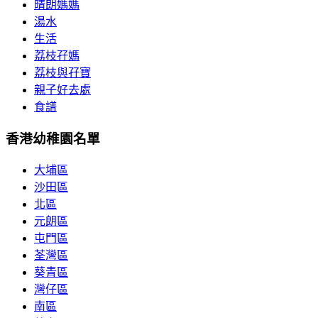
晴朗媽媽
湯水
生活
荔枝孖媽
荔枝與孖寶
親子好去處
食譜
香港幼稚園名單
大埔區
沙田區
北區
元朗區
屯門區
荃灣區
葵青區
灣仔區
南區