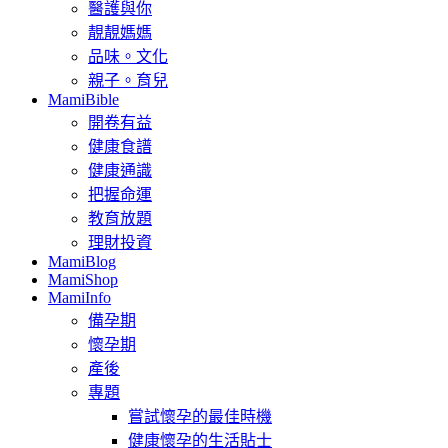
醫護與你
靚靚媽媽
品味。文化
親子。育兒
MamiBible
開卷有益
健康食譜
健康通識
把握命運
教育放題
理財投資
MamiBlog
MamiShop
MamiInfo
備孕期
懷孕期
產後
專題
嘗試懷孕的最佳時機
健康懷孕的生活貼士