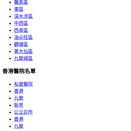
離島區
東區
深水涉區
中西區
西貢區
油尖旺區
觀塘區
黃大仙區
九龍城區
香港醫院名單
私營醫院
香港
九龍
新界
公立診所
香港
九龍