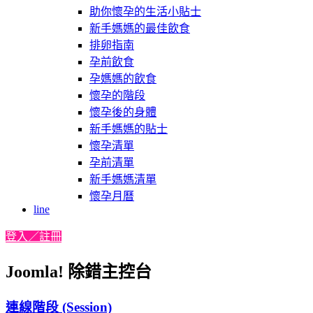
助你懷孕的生活小貼士
新手媽媽的最佳飲食
排卵指南
孕前飲食
孕媽媽的飲食
懷孕的階段
懷孕後的身體
新手媽媽的貼士
懷孕清單
孕前清單
新手媽媽清單
懷孕月曆
line
登入／註冊
Joomla! 除錯主控台
連線階段 (Session)