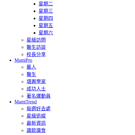
星期二
星期三
星期四
星期五
星期六
星級訪問
醫生訪談
校長分享
MamiPro
藝人
醫生
堪輿學家
成功人士
著名運動員
MamiTrend
每週好去處
星級追縱
最新資訊
識飲識食