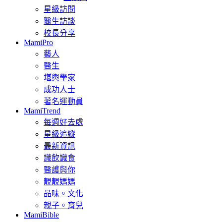
星級訪問
醫生訪談
校長分享
MamiPro
藝人
醫生
堪輿學家
成功人士
著名運動員
MamiTrend
每週好去處
星級追縱
最新資訊
識飲識食
醫護與你
靚靚媽媽
品味。文化
親子。育兒
MamiBible