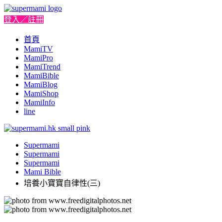
登入／註冊
首頁
MamiTV
MamiPro
MamiTrend
MamiBible
MamiBlog
MamiShop
MamiInfo
line
Supermami
Supermami
Supermami
Mami Bible
培養小寶寶自律性(三)