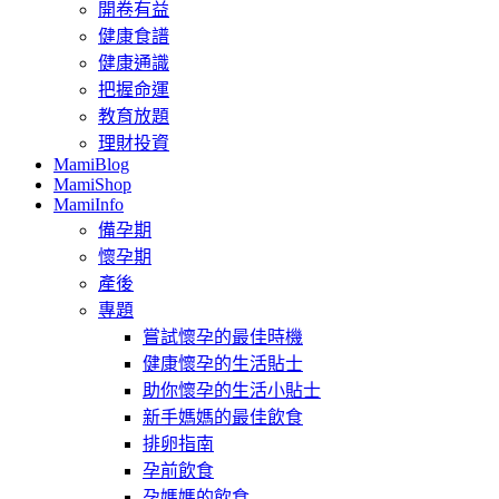
開卷有益
健康食譜
健康通識
把握命運
教育放題
理財投資
MamiBlog
MamiShop
MamiInfo
備孕期
懷孕期
產後
專題
嘗試懷孕的最佳時機
健康懷孕的生活貼士
助你懷孕的生活小貼士
新手媽媽的最佳飲食
排卵指南
孕前飲食
孕媽媽的飲食