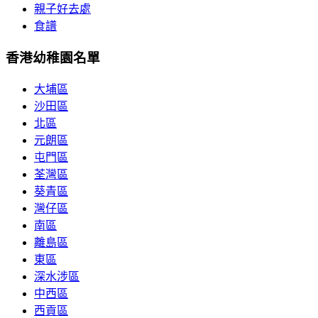
親子好去處
食譜
香港幼稚園名單
大埔區
沙田區
北區
元朗區
屯門區
荃灣區
葵青區
灣仔區
南區
離島區
東區
深水涉區
中西區
西貢區