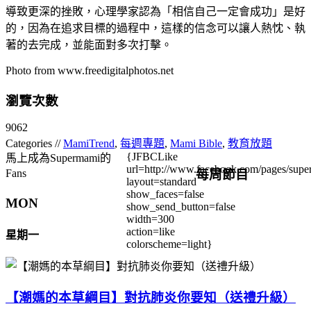
導致更深的挫敗，心理學家認為「相信自己一定會成功」是好
的，因為在追求目標的過程中，這樣的信念可以讓人熱忱、執
著的去完成，並能面對多次打擊。
Photo from www.freedigitalphotos.net
瀏覽次數
9062
Categories //
MamiTrend
,
每週專題
,
Mami Bible
,
教育放題
{JFBCLike
馬上成為Supermami的
url=http://www.facebook.com/pages/su
每周節目
Fans
layout=standard
show_faces=false
MON
show_send_button=false
width=300
action=like
星期一
colorscheme=light}
【潮媽的本草綱目】對抗肺炎你要知（送禮升級）