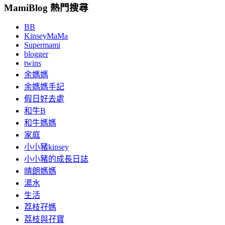
MamiBlog 熱門搜尋
BB
KinseyMaMa
Supermami
blogger
twins
余媽媽
余媽媽手記
假日好去處
和牛B
和牛媽媽
家庭
小小豬kinsey
小小豬的成長日誌
晴朗媽媽
湯水
生活
荔枝孖媽
荔枝與孖寶