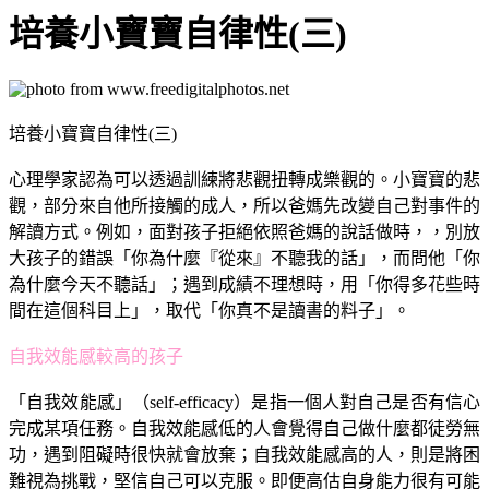
培養小寶寶自律性(三)
培養小寶寶自律性(三)
心理學家認為可以透過訓練將悲觀扭轉成樂觀的。小寶寶的悲
觀，部分來自他所接觸的成人，所以爸媽先改變自己對事件的
解讀方式。例如，面對孩子拒絕依照爸媽的說話做時，，別放
大孩子的錯誤「你為什麼『從來』不聽我的話」，而問他「你
為什麼今天不聽話」；遇到成績不理想時，用「你得多花些時
間在這個科目上」，取代「你真不是讀書的料子」。
自我效能感較高的孩子
「自我效能感」（self-efficacy）是指一個人對自己是否有信心
完成某項任務。自我效能感低的人會覺得自己做什麼都徒勞無
功，遇到阻礙時很快就會放棄；自我效能感高的人，則是將困
難視為挑戰，堅信自己可以克服。即便高估自身能力很有可能