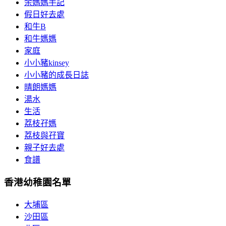
余媽媽手記
假日好去處
和牛B
和牛媽媽
家庭
小小豬kinsey
小小豬的成長日誌
晴朗媽媽
湯水
生活
荔枝孖媽
荔枝與孖寶
親子好去處
食譜
香港幼稚園名單
大埔區
沙田區