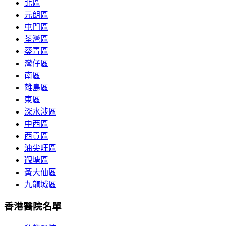
北區
元朗區
屯門區
荃灣區
葵青區
灣仔區
南區
離島區
東區
深水涉區
中西區
西貢區
油尖旺區
觀塘區
黃大仙區
九龍城區
香港醫院名單