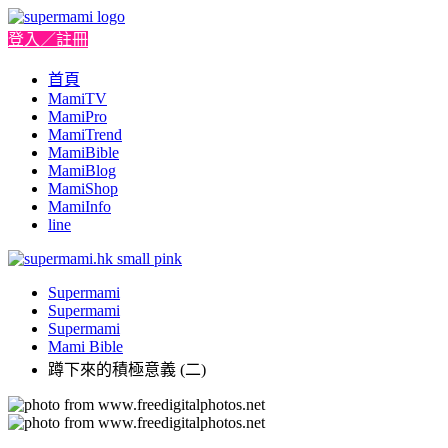
登入／註冊
首頁
MamiTV
MamiPro
MamiTrend
MamiBible
MamiBlog
MamiShop
MamiInfo
line
Supermami
Supermami
Supermami
Mami Bible
蹲下來的積極意義 (二)