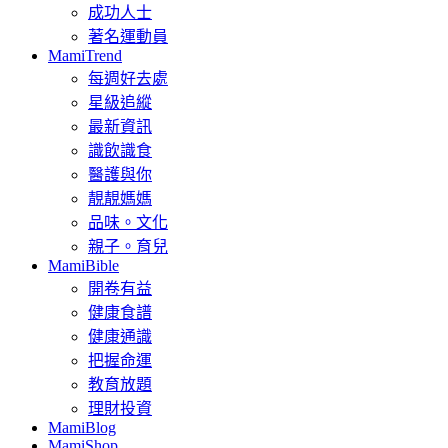
成功人士
著名運動員
MamiTrend
每週好去處
星級追縱
最新資訊
識飲識食
醫護與你
靚靚媽媽
品味。文化
親子。育兒
MamiBible
開卷有益
健康食譜
健康通識
把握命運
教育放題
理財投資
MamiBlog
MamiShop