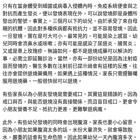
只有在當身體受到細菌或病毒入侵體內時，免疫系統便會與之
對抗而產生發炎，便以發燒表現在外，可以說發燒即是身體所
發出的警號。事實上，三個月以下的幼兒，由於承受了來自母
親的抗體，因此對多種疾病都有抵抗力，並不容易發燒。因此
一旦發燒，實在是可大可小，最常見的，可能是染上感冒，幼
兒同時會流鼻水或咳嗽；亦有可能是感染了尿道炎、腸胃炎；
又或是患上玫瑰疹，無論如何，都不是退燒成藥可以解決的
事，必需立即延醫診治。當然，亦有一部份幼兒是因為注射疫
苗而發燒的，醫生多數在注射前已提示過會有這樣的反應，往
往亦會提供退燒藥備用，如果遇上這種情況，家長只需遵醫囑
服用退燒藥，一般很快就可以退燒。
有些家長以為小朋友發燒是需要戒口，其實這是錯誤的。因為
戒口與否，與能否退燒沒有直接關係，而且盲目戒口，更會令
小朋友營養不足，抵抗力更差，更難撃退病魔。
此外，有些幼兒發燒的同時會出現腹瀉，家長也要小心留意。
因為小朋友如果腹瀉太多的話，水份大量流失，就會導致脫
水，嚴重的話會有生命危險。因此如果幼兒一天內腹瀉多次，