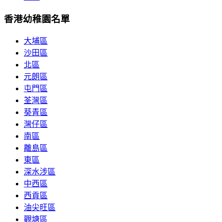
香港幼稚園名單
大埔區
沙田區
北區
元朗區
屯門區
荃灣區
葵青區
灣仔區
南區
離島區
東區
深水涉區
中西區
西貢區
油尖旺區
觀塘區