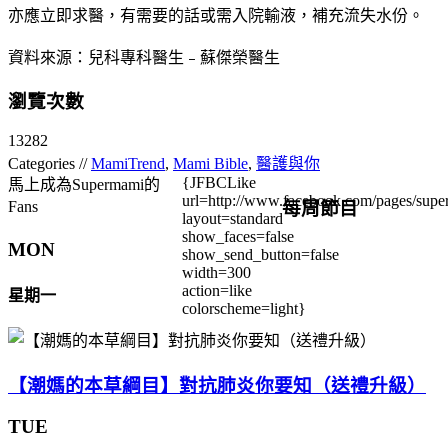
亦應立即求醫，有需要的話或需入院輸液，補充流失水份。
資料來源：兒科專科醫生﹣蘇傑榮醫生
瀏覽次數
13282
Categories //
MamiTrend
,
Mami Bible
,
醫護與你
{JFBCLike
馬上成為Supermami的
url=http://www.facebook.com/pages/su
每周節目
Fans
layout=standard
show_faces=false
MON
show_send_button=false
width=300
action=like
星期一
colorscheme=light}
【潮媽的本草綱目】對抗肺炎你要知（送禮升級）
TUE