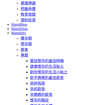
健康通識
把握命運
教育放題
理財投資
MamiBlog
MamiShop
MamiInfo
備孕期
懷孕期
產後
專題
嘗試懷孕的最佳時機
健康懷孕的生活貼士
助你懷孕的生活小貼士
新手媽媽的最佳飲食
排卵指南
孕前飲食
孕媽媽的飲食
懷孕的階段