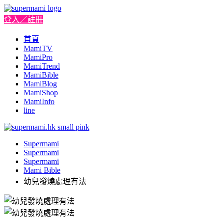
登入／註冊
首頁
MamiTV
MamiPro
MamiTrend
MamiBible
MamiBlog
MamiShop
MamiInfo
line
Supermami
Supermami
Supermami
Mami Bible
幼兒發燒處理有法