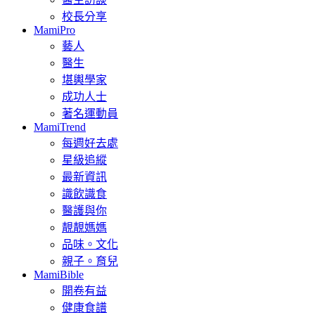
校長分享
MamiPro
藝人
醫生
堪輿學家
成功人士
著名運動員
MamiTrend
每週好去處
星級追縱
最新資訊
識飲識食
醫護與你
靚靚媽媽
品味。文化
親子。育兒
MamiBible
開卷有益
健康食譜