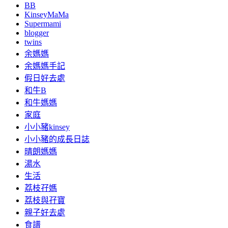
BB
KinseyMaMa
Supermami
blogger
twins
余媽媽
余媽媽手記
假日好去處
和牛B
和牛媽媽
家庭
小小豬kinsey
小小豬的成長日誌
晴朗媽媽
湯水
生活
荔枝孖媽
荔枝與孖寶
親子好去處
食譜