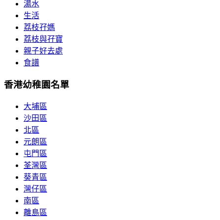
湯水
生活
荔枝孖媽
荔枝與孖寶
親子好去處
食譜
香港幼稚園名單
大埔區
沙田區
北區
元朗區
屯門區
荃灣區
葵青區
灣仔區
南區
離島區