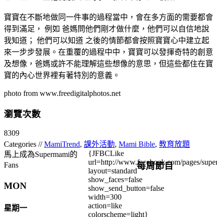
寶寶在不斷地做同一件事的過程當中，會在多方面的需要都會
得到滿足， 例如 爸媽問他們剛才做什麼，他們可以自信地說
我知道； 他們可以知道 之後的情節都會按照寶寶心中建立起
來一步步發展。在重覆的過程中中，寶寶可以發揮奇特的創意
及想像，爸媽或許不能理解這些想像的意思，但這些都住在寶
寶的內心世界裡有著特別的意義。
photo from www.freedigitalphotos.net
瀏覽次數
8309
Categories //
MamiTrend
,
課外活動
,
Mami Bible
,
教育放題
{JFBCLike
馬上成為Supermami的
url=http://www.facebook.com/pages/su
每周節目
Fans
layout=standard
show_faces=false
MON
show_send_button=false
width=300
action=like
星期一
colorscheme=light}