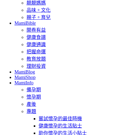
靚靚媽媽
品味。文化
親子。育兒
MamiBible
開卷有益
健康食譜
健康通識
把握命運
教育放題
理財投資
MamiBlog
MamiShop
MamiInfo
備孕期
懷孕期
產後
專題
嘗試懷孕的最佳時機
健康懷孕的生活貼士
助你懷孕的生活小貼士