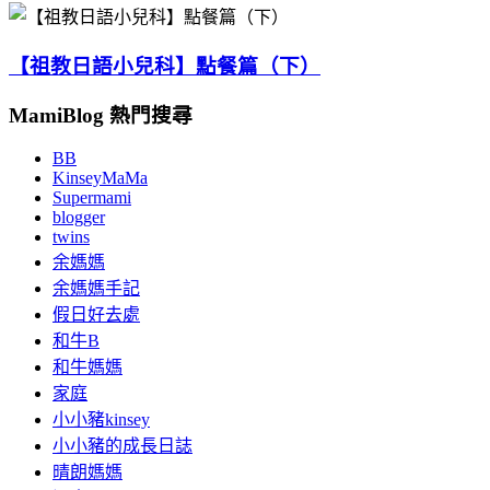
【祖教日語小兒科】點餐篇（下）
MamiBlog 熱門搜尋
BB
KinseyMaMa
Supermami
blogger
twins
余媽媽
余媽媽手記
假日好去處
和牛B
和牛媽媽
家庭
小小豬kinsey
小小豬的成長日誌
晴朗媽媽