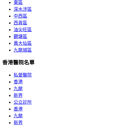
東區
深水涉區
中西區
西貢區
油尖旺區
觀塘區
黃大仙區
九龍城區
香港醫院名單
私營醫院
香港
九龍
新界
公立診所
香港
九龍
新界