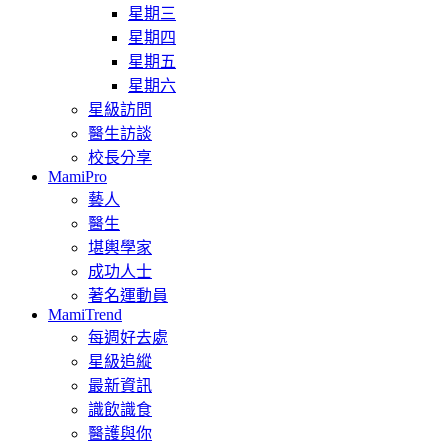
星期三
星期四
星期五
星期六
星級訪問
醫生訪談
校長分享
MamiPro
藝人
醫生
堪輿學家
成功人士
著名運動員
MamiTrend
每週好去處
星級追縱
最新資訊
識飲識食
醫護與你