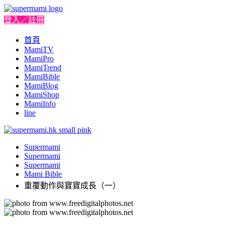
登入／註冊
首頁
MamiTV
MamiPro
MamiTrend
MamiBible
MamiBlog
MamiShop
MamiInfo
line
Supermami
Supermami
Supermami
Mami Bible
重覆動作與寶寶成長（一）