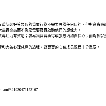
又重新裝好等類似的重覆行為不需要具備任何目的，但對寶寶來
木壘得高高而不倒是需要寶寶啟動他們的想像力。
養專注力有幫助；容易讓寶寶獲得成就感增加自信心；而駕輕就
習和完善心理感覺的過程，對寶寶的心智成長過程十分重要。
permami/321920471152167