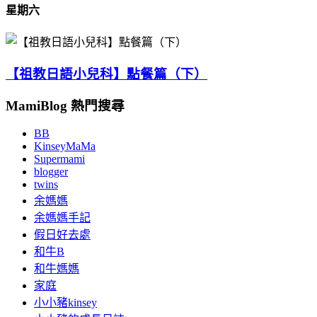
星期六
【祖教日語小兒科】點餐篇（下）
MamiBlog 熱門搜尋
BB
KinseyMaMa
Supermami
blogger
twins
余媽媽
余媽媽手記
假日好去處
和牛B
和牛媽媽
家庭
小小豬kinsey