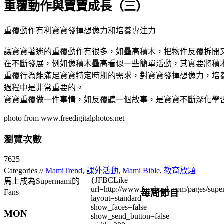
重覆動作與寶寶成長（三）
重覆動作有利寶寶發揮想像力和培養專注力
讓寶寶著迷的重覆動作有很多，如壘高積木，把物件反覆拆開
在不斷發展，例如像積木壘高看似一些簡單活動，其實要將積
重覆行為能滿足寶寶特定時期的需求，對寶寶發揮想像力，培
過程中是非常重要的。
寶寶重覆做一件事情，如反覆聽一個故事，是寶寶不斷深化學
photo from www.freedigitalphotos.net
瀏覽次數
7625
Categories //
MamiTrend
,
課外活動
,
Mami Bible
,
教育放題
{JFBCLike
馬上成為Supermami的
url=http://www.facebook.com/pages/su
每周節目
Fans
layout=standard
show_faces=false
MON
show_send_button=false