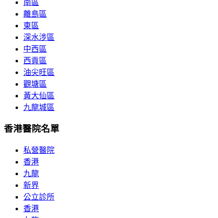
南區
離島區
東區
深水涉區
中西區
西貢區
油尖旺區
觀塘區
黃大仙區
九龍城區
香港醫院名單
私營醫院
香港
九龍
新界
公立診所
香港