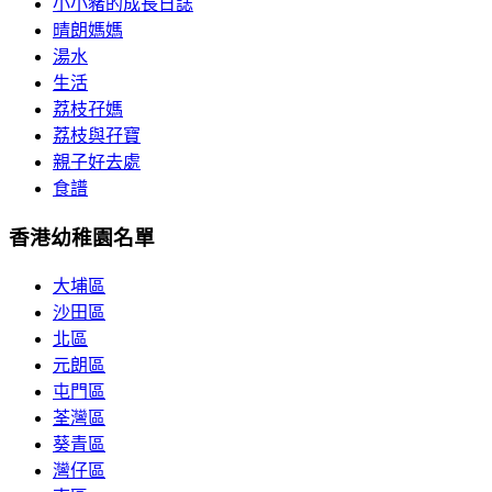
小小豬的成長日誌
晴朗媽媽
湯水
生活
荔枝孖媽
荔枝與孖寶
親子好去處
食譜
香港幼稚園名單
大埔區
沙田區
北區
元朗區
屯門區
荃灣區
葵青區
灣仔區