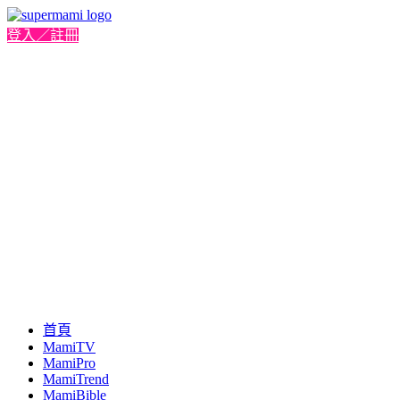
登入／註冊
首頁
MamiTV
MamiPro
MamiTrend
MamiBible