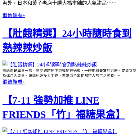
海外，日本和菓子老店十勝大福本舖的人氣甜品⋯⋯
繼續觀看+
【肚餓精選】24小時隨時食到
熱辣辣炒飯
無論你是單身一族、無空閑時間下廚或加班過後，一碗用料豐富的炒飯，便能立刻
為你注入能量，繼續迅速投入工作，非常適合繁忙都市人的生活節奏⋯⋯
繼續觀看+
【7-11 強勢加推 LINE
FRIENDS「竹」福糖果盒】