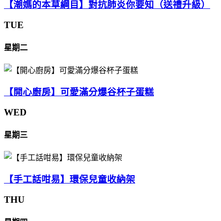
【潮媽的本草綱目】對抗肺炎你要知（送禮升級）
TUE
星期二
【開心廚房】可愛滿分爆谷杯子蛋糕
WED
星期三
【手工話咁易】環保兒童收納架
THU