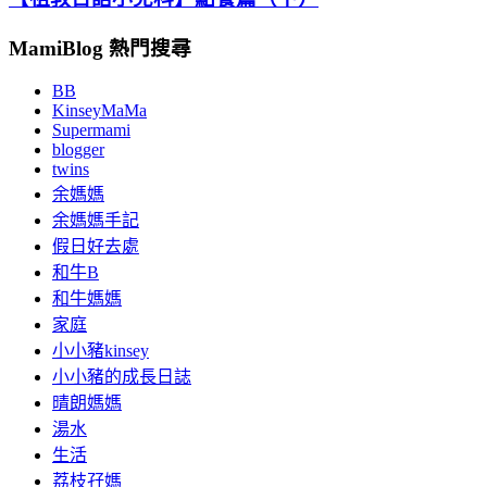
MamiBlog 熱門搜尋
BB
KinseyMaMa
Supermami
blogger
twins
余媽媽
余媽媽手記
假日好去處
和牛B
和牛媽媽
家庭
小小豬kinsey
小小豬的成長日誌
晴朗媽媽
湯水
生活
荔枝孖媽