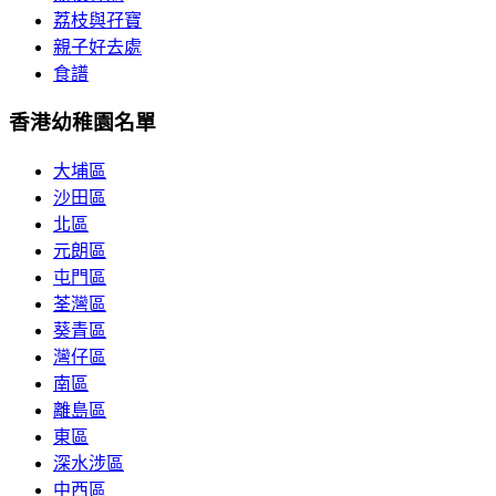
荔枝與孖寶
親子好去處
食譜
香港幼稚園名單
大埔區
沙田區
北區
元朗區
屯門區
荃灣區
葵青區
灣仔區
南區
離島區
東區
深水涉區
中西區