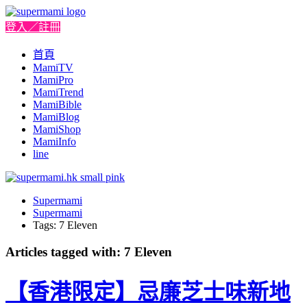
登入／註冊
首頁
MamiTV
MamiPro
MamiTrend
MamiBible
MamiBlog
MamiShop
MamiInfo
line
Supermami
Supermami
Tags: 7 Eleven
Articles tagged with: 7 Eleven
【香港限定】忌廉芝士味新地