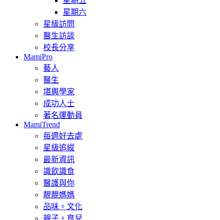
星期五
星期六
星級訪問
醫生訪談
校長分享
MamiPro
藝人
醫生
堪輿學家
成功人士
著名運動員
MamiTrend
每週好去處
星級追縱
最新資訊
識飲識食
醫護與你
靚靚媽媽
品味。文化
親子。育兒