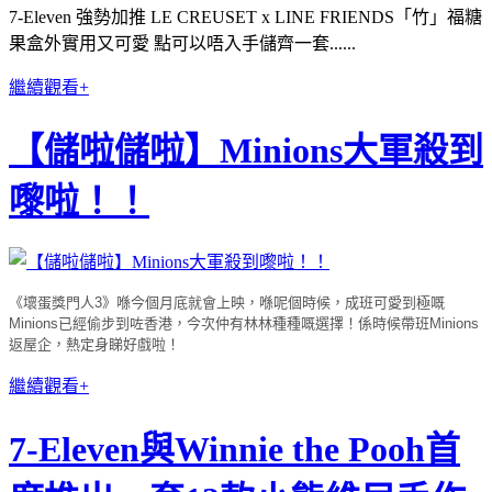
7-Eleven 強勢加推 LE CREUSET x LINE FRIENDS「竹」福糖
果盒外實用又可愛 點可以唔入手儲齊一套......
繼續觀看+
【儲啦儲啦】Minions大軍殺到
嚟啦！！
《壞蛋獎門人3
》喺今個月底就會上映，喺呢個時候，成班可愛到極嘅
Minions已經偷步到咗香港，今次仲有林林種種嘅選擇！係時候帶班Minions
返屋企，熱定身睇好戲啦！
繼續觀看+
7-Eleven與Winnie the Pooh首