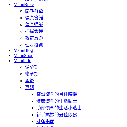
MamiBible
開卷有益
健康食譜
健康通識
把握命運
教育放題
理財投資
MamiBlog
MamiShop
MamiInfo
備孕期
懷孕期
產後
專題
嘗試懷孕的最佳時機
健康懷孕的生活貼士
助你懷孕的生活小貼士
新手媽媽的最佳飲食
排卵指南