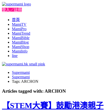
登入／註冊
首頁
MamiTV
MamiPro
MamiTrend
MamiBible
MamiBlog
MamiShop
MamiInfo
line
Supermami
Supermami
Tags: ARCHON
Articles tagged with: ARCHON
【STEM大賽】鼓勵港澳親子