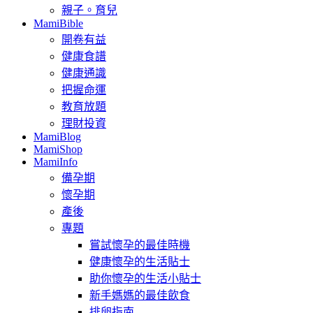
親子。育兒
MamiBible
開卷有益
健康食譜
健康通識
把握命運
教育放題
理財投資
MamiBlog
MamiShop
MamiInfo
備孕期
懷孕期
產後
專題
嘗試懷孕的最佳時機
健康懷孕的生活貼士
助你懷孕的生活小貼士
新手媽媽的最佳飲食
排卵指南