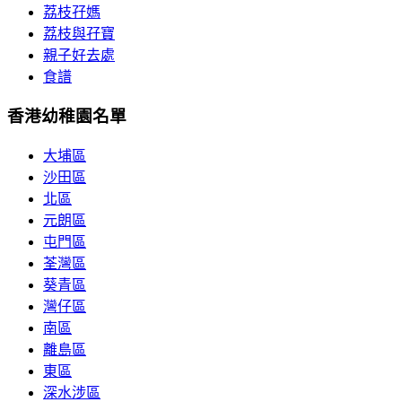
荔枝孖媽
荔枝與孖寶
親子好去處
食譜
香港幼稚園名單
大埔區
沙田區
北區
元朗區
屯門區
荃灣區
葵青區
灣仔區
南區
離島區
東區
深水涉區