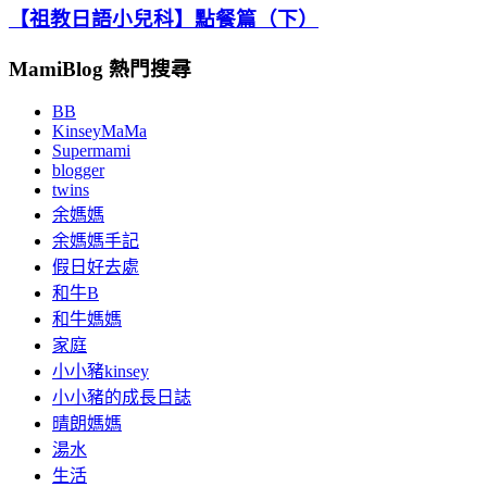
【祖教日語小兒科】點餐篇（下）
MamiBlog 熱門搜尋
BB
KinseyMaMa
Supermami
blogger
twins
余媽媽
余媽媽手記
假日好去處
和牛B
和牛媽媽
家庭
小小豬kinsey
小小豬的成長日誌
晴朗媽媽
湯水
生活