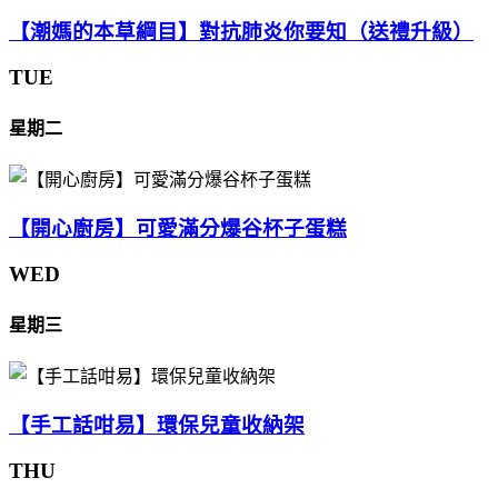
【潮媽的本草綱目】對抗肺炎你要知（送禮升級）
TUE
星期二
【開心廚房】可愛滿分爆谷杯子蛋糕
WED
星期三
【手工話咁易】環保兒童收納架
THU