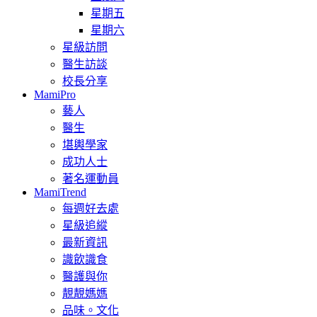
星期五
星期六
星級訪問
醫生訪談
校長分享
MamiPro
藝人
醫生
堪輿學家
成功人士
著名運動員
MamiTrend
每週好去處
星級追縱
最新資訊
識飲識食
醫護與你
靚靚媽媽
品味。文化