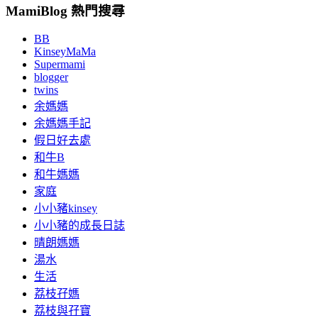
MamiBlog 熱門搜尋
BB
KinseyMaMa
Supermami
blogger
twins
余媽媽
余媽媽手記
假日好去處
和牛B
和牛媽媽
家庭
小小豬kinsey
小小豬的成長日誌
晴朗媽媽
湯水
生活
荔枝孖媽
荔枝與孖寶