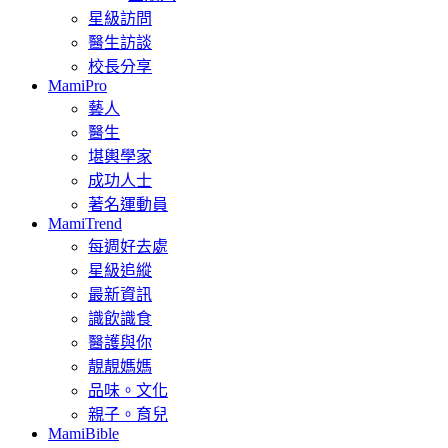
星級訪問
醫生訪談
校長分享
MamiPro
藝人
醫生
堪輿學家
成功人士
著名運動員
MamiTrend
每週好去處
星級追縱
最新資訊
識飲識食
醫護與你
靚靚媽媽
品味。文化
親子。育兒
MamiBible