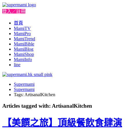
登入／註冊
首頁
MamiTV
MamiPro
MamiTrend
MamiBible
MamiBlog
MamiShop
MamiInfo
line
Supermami
Supermami
Tags: ArtisanalKitchen
Articles tagged with: ArtisanalKitchen
【美饌之旅】頂級餐飲食肆演