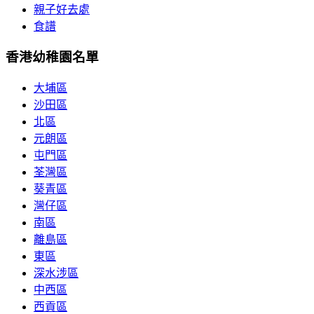
親子好去處
食譜
香港幼稚園名單
大埔區
沙田區
北區
元朗區
屯門區
荃灣區
葵青區
灣仔區
南區
離島區
東區
深水涉區
中西區
西貢區