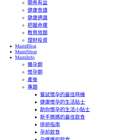
開卷有益
健康食譜
健康通識
把握命運
教育放題
理財投資
MamiBlog
MamiShop
MamiInfo
備孕期
懷孕期
產後
專題
嘗試懷孕的最佳時機
健康懷孕的生活貼士
助你懷孕的生活小貼士
新手媽媽的最佳飲食
排卵指南
孕前飲食
孕媽媽的飲食