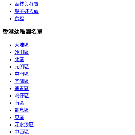
荔枝與孖寶
親子好去處
食譜
香港幼稚園名單
大埔區
沙田區
北區
元朗區
屯門區
荃灣區
葵青區
灣仔區
南區
離島區
東區
深水涉區
中西區