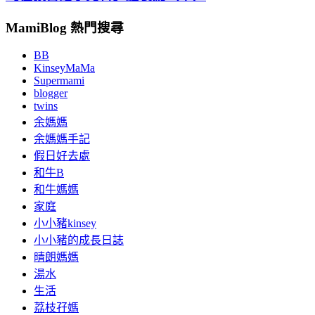
MamiBlog 熱門搜尋
BB
KinseyMaMa
Supermami
blogger
twins
余媽媽
余媽媽手記
假日好去處
和牛B
和牛媽媽
家庭
小小豬kinsey
小小豬的成長日誌
晴朗媽媽
湯水
生活
荔枝孖媽