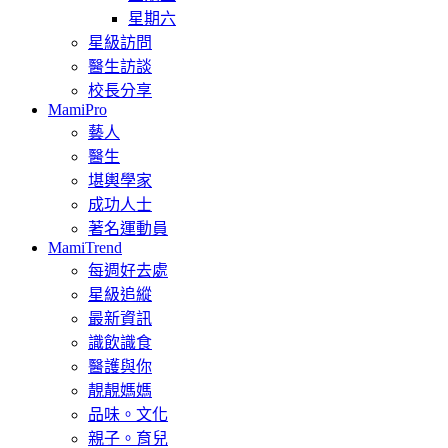
星期六
星級訪問
醫生訪談
校長分享
MamiPro
藝人
醫生
堪輿學家
成功人士
著名運動員
MamiTrend
每週好去處
星級追縱
最新資訊
識飲識食
醫護與你
靚靚媽媽
品味。文化
親子。育兒