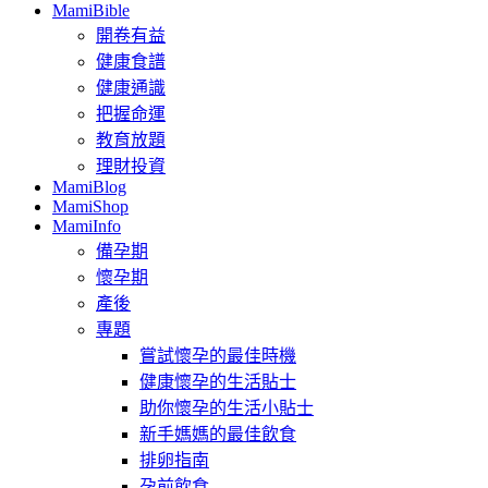
MamiBible
開卷有益
健康食譜
健康通識
把握命運
教育放題
理財投資
MamiBlog
MamiShop
MamiInfo
備孕期
懷孕期
產後
專題
嘗試懷孕的最佳時機
健康懷孕的生活貼士
助你懷孕的生活小貼士
新手媽媽的最佳飲食
排卵指南
孕前飲食