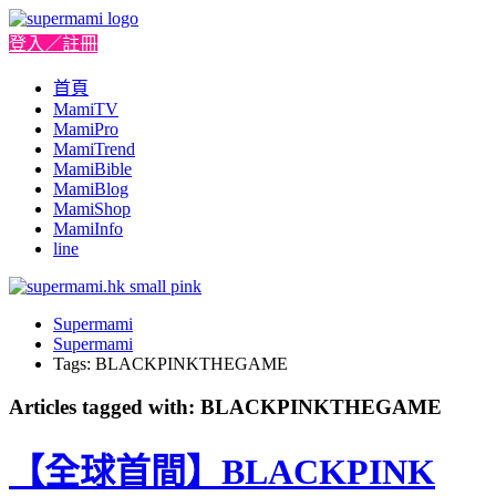
登入／註冊
首頁
MamiTV
MamiPro
MamiTrend
MamiBible
MamiBlog
MamiShop
MamiInfo
line
Supermami
Supermami
Tags: BLACKPINKTHEGAME
Articles tagged with: BLACKPINKTHEGAME
【全球首間】BLACKPINK