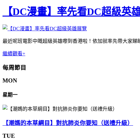
【DC漫畫】率先看DC超級英
最近呢班電影中嘅超級英雄嚟到香港啦！依加就率先帶大家睇
繼續觀看+
每周節目
MON
星期一
【潮媽的本草綱目】對抗肺炎你要知（送禮升級）
TUE