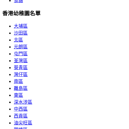
食譜
香港幼稚園名單
大埔區
沙田區
北區
元朗區
屯門區
荃灣區
葵青區
灣仔區
南區
離島區
東區
深水涉區
中西區
西貢區
油尖旺區