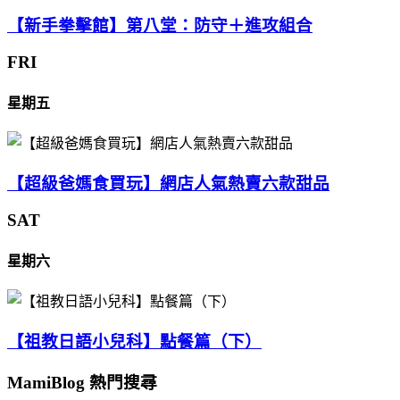
【新手拳擊館】第八堂：防守＋進攻組合
FRI
星期五
【超級爸媽食買玩】網店人氣熱賣六款甜品
SAT
星期六
【祖教日語小兒科】點餐篇（下）
MamiBlog 熱門搜尋