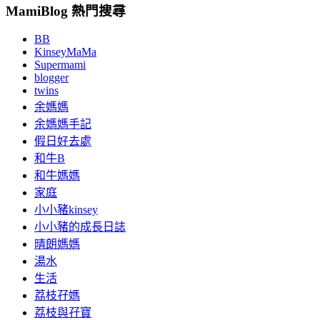
MamiBlog 熱門搜尋
BB
KinseyMaMa
Supermami
blogger
twins
余媽媽
余媽媽手記
假日好去處
和牛B
和牛媽媽
家庭
小小豬kinsey
小小豬的成長日誌
晴朗媽媽
湯水
生活
荔枝孖媽
荔枝與孖寶