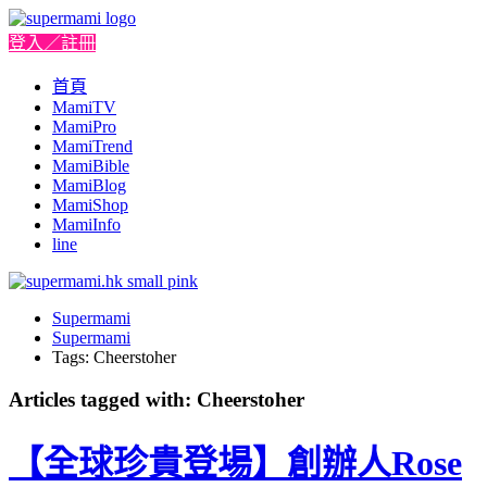
登入／註冊
首頁
MamiTV
MamiPro
MamiTrend
MamiBible
MamiBlog
MamiShop
MamiInfo
line
Supermami
Supermami
Tags: Cheerstoher
Articles tagged with: Cheerstoher
【全球珍貴登場】創辦人Rose