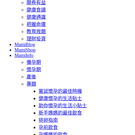
開卷有益
健康食譜
健康通識
把握命運
教育放題
理財投資
MamiBlog
MamiShop
MamiInfo
備孕期
懷孕期
產後
專題
嘗試懷孕的最佳時機
健康懷孕的生活貼士
助你懷孕的生活小貼士
新手媽媽的最佳飲食
排卵指南
孕前飲食
孕媽媽的飲食