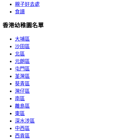
親子好去處
食譜
香港幼稚園名單
大埔區
沙田區
北區
元朗區
屯門區
荃灣區
葵青區
灣仔區
南區
離島區
東區
深水涉區
中西區
西貢區