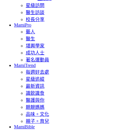
星級訪問
醫生訪談
校長分享
MamiPro
藝人
醫生
堪輿學家
成功人士
著名運動員
MamiTrend
每週好去處
星級追縱
最新資訊
識飲識食
醫護與你
靚靚媽媽
品味。文化
親子。育兒
MamiBible