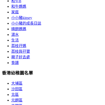
和牛B
和牛媽媽
家庭
小小豬kinsey
小小豬的成長日誌
晴朗媽媽
湯水
生活
荔枝孖媽
荔枝與孖寶
親子好去處
食譜
香港幼稚園名單
大埔區
沙田區
北區
元朗區