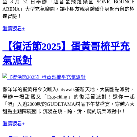
至 8 月 31 日舉辦「超音鼠飛躍樂園 SONIC BOUNCE
ARENA」大型充氣樂園，讓小朋友親身體驗化身超音鼠的極
速冒險！
繼續觀看+
【復活節2025】蛋黃哥梳乎充
氣派對
懶洋洋的蛋黃哥今次跳入Citywalk荃新天地，大開甜點派對，
舉辦一場甜蜜又「Egg-citing」的復活節派對！邀你一起
「蛋」入逾2000呎的GUDETAMA甜品下午茶盛宴，穿越六大
甜點主題障礙關卡 沉浸在跳、跨、滑、爬的玩樂派對中！
繼續觀看+