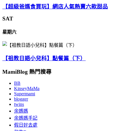
【超級爸媽食買玩】網店人氣熱賣六款甜品
SAT
星期六
【祖教日語小兒科】點餐篇（下）
MamiBlog 熱門搜尋
BB
KinseyMaMa
Supermami
blogger
twins
余媽媽
余媽媽手記
假日好去處