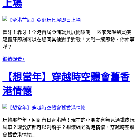
上場
轟牙！轟牙！全港首屆亞洲玩具展開鑼喇！ 𠲖家起呢到買疾
驅轟牙即刻可以在場同其他對手對戰！大戰一觸即發，你仲等
咩？
繼續觀看+
【想當年】穿越時空體會舊香
港情懷
玩轉那些年，回到昔日香港時！現在的小朋友有無見過鐵皮玩
具車？理髮店都可以剃鬍子？想懷緬老香港情懷，穿越時空體
會舊香港情懷...