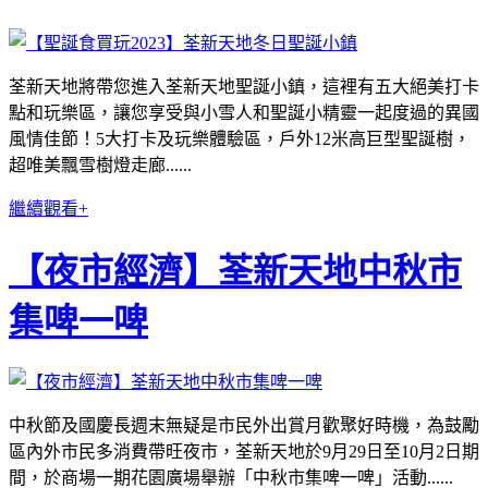
荃新天地將帶您進入荃新天地聖誕小鎮，這裡有五大絕美打卡
點和玩樂區，讓您享受與小雪人和聖誕小精靈一起度過的異國
風情佳節！5大打卡及玩樂體驗區，戶外12米高巨型聖誕樹，
超唯美飄雪樹燈走廊......
繼續觀看+
【夜市經濟】荃新天地中秋市
集啤一啤
中秋節及國慶長週末無疑是市民外出賞月歡聚好時機，為鼓勵
區內外市民多消費帶旺夜市，荃新天地於9月29日至10月2日期
間，於商場一期花園廣場舉辦「中秋市集啤一啤」活動......