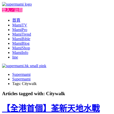
登入／註冊
首頁
MamiTV
MamiPro
MamiTrend
MamiBible
MamiBlog
MamiShop
MamiInfo
line
Supermami
Supermami
Tags: Citywalk
Articles tagged with: Citywalk
【全港首個】荃新天地水戰