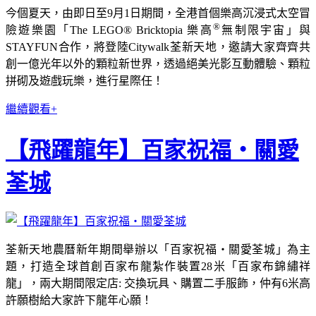
今個夏天，由即日至9月1日期間，全港首個樂高沉浸式太空冒
®
險遊樂園「The LEGO® Bricktopia 樂高
無制限宇宙」與
STAYFUN合作，將登陸Citywalk荃新天地，邀請大家齊齊共
創一億光年以外的顆粒新世界，透過絕美光影互動體驗、顆粒
拼砌及遊戲玩樂，進行星際任！
繼續觀看+
【飛躍龍年】百家祝福‧關愛
荃城
荃新天地農曆新年期間舉辦以「百家祝福‧關愛荃城」為主
題，打造全球首創百家布龍紮作裝置28米「百家布錦繡祥
龍」，兩大期間限定店: 交換玩具、購置二手服飾，仲有6米高
許願樹給大家許下龍年心願！