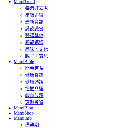
MamiTrend
每週好去處
星級追縱
最新資訊
識飲識食
醫護與你
靚靚媽媽
品味。文化
親子。育兒
MamiBible
開卷有益
健康食譜
健康通識
把握命運
教育放題
理財投資
MamiBlog
MamiShop
MamiInfo
備孕期