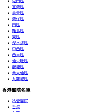
屯門區
荃灣區
葵青區
灣仔區
南區
離島區
東區
深水涉區
中西區
西貢區
油尖旺區
觀塘區
黃大仙區
九龍城區
香港醫院名單
私營醫院
香港