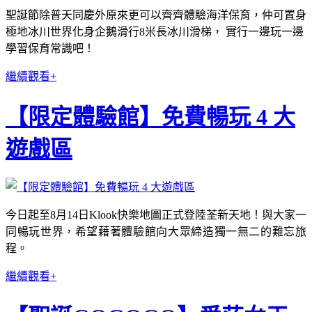
聖誕節除普天同慶外原來更可以齊齊體驗海洋保育，仲可置身
極地冰川世界化身企鵝滑行8米長冰川滑梯， 實行一邊玩一邊
學習保育常識吧！
繼續觀看+
【限定體驗館】免費暢玩 4 大
遊戲區
今日起至8月14日Klook快樂地圖正式登陸荃新天地！與大家一
同暢玩世界，希望藉著體驗館向大眾締造獨一無二的難忘旅
程。
繼續觀看+