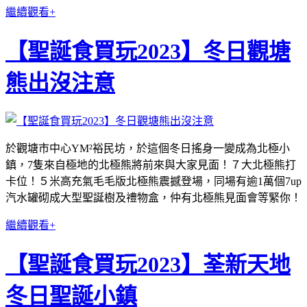
繼續觀看+
【聖誕食買玩2023】冬日觀塘
熊出沒注意
於觀塘市中心YM²裕民坊，於這個冬日搖身一變成為北極小
鎮，7隻來自極地的北極熊將前來與大家見面！７大北極熊打
卡位！５米高充氣毛毛版北極熊震撼登場，同場有逾1萬個7up
汽水罐砌成大型聖誕樹及禮物盒，仲有北極熊見面會等緊你！
繼續觀看+
【聖誕食買玩2023】荃新天地
冬日聖誕小鎮