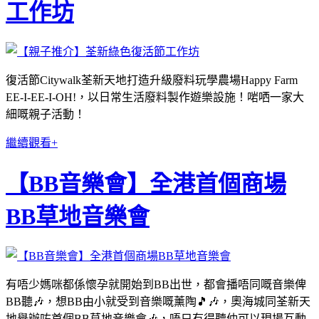
工作坊
復活節Citywalk荃新天地打造升級廢料玩學農場Happy Farm
EE-I-EE-I-OH!，以日常生活廢料製作遊樂設施！啱哂一家大
細嘅親子活動！
繼續觀看+
【BB音樂會】全港首個商場
BB草地音樂會
有唔少媽咪都係懷孕就開始到BB出世，都會播唔同嘅音樂俾
BB聽🎶，想BB由小就受到音樂嘅薰陶🎵🎶，奧海城同荃新天
地舉辦咗首個BB草地音樂會🎶，唔只有得聽仲可以現場互動