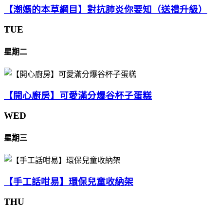
【潮媽的本草綱目】對抗肺炎你要知（送禮升級）
TUE
星期二
【開心廚房】可愛滿分爆谷杯子蛋糕
WED
星期三
【手工話咁易】環保兒童收納架
THU