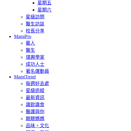
星期五
星期六
星級訪問
醫生訪談
校長分享
MamiPro
藝人
醫生
堪輿學家
成功人士
著名運動員
MamiTrend
每週好去處
星級追縱
最新資訊
識飲識食
醫護與你
靚靚媽媽
品味。文化