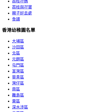
荔枝孖媽
荔枝與孖寶
親子好去處
食譜
香港幼稚園名單
大埔區
沙田區
北區
元朗區
屯門區
荃灣區
葵青區
灣仔區
南區
離島區
東區
深水涉區