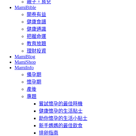
親子。育兒
MamiBible
開卷有益
健康食譜
健康通識
把握命運
教育放題
理財投資
MamiBlog
MamiShop
MamiInfo
備孕期
懷孕期
產後
專題
嘗試懷孕的最佳時機
健康懷孕的生活貼士
助你懷孕的生活小貼士
新手媽媽的最佳飲食
排卵指南