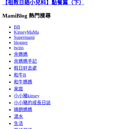
【祖教日語小兒科】點餐篇（下）
MamiBlog 熱門搜尋
BB
KinseyMaMa
Supermami
blogger
twins
余媽媽
余媽媽手記
假日好去處
和牛B
和牛媽媽
家庭
小小豬kinsey
小小豬的成長日誌
晴朗媽媽
湯水
生活