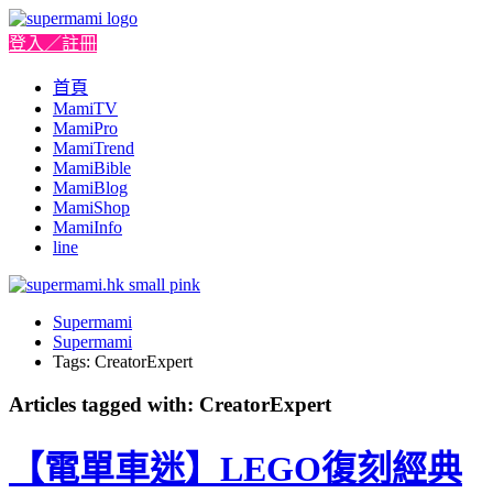
登入／註冊
首頁
MamiTV
MamiPro
MamiTrend
MamiBible
MamiBlog
MamiShop
MamiInfo
line
Supermami
Supermami
Tags: CreatorExpert
Articles tagged with: CreatorExpert
【電單車迷】LEGO復刻經典