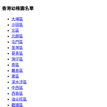
香港幼稚園名單
大埔區
沙田區
北區
元朗區
屯門區
荃灣區
葵青區
灣仔區
南區
離島區
東區
深水涉區
中西區
西貢區
油尖旺區
觀塘區