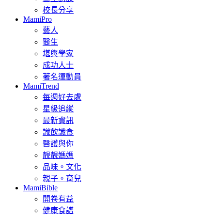
校長分享
MamiPro
藝人
醫生
堪輿學家
成功人士
著名運動員
MamiTrend
每週好去處
星級追縱
最新資訊
識飲識食
醫護與你
靚靚媽媽
品味。文化
親子。育兒
MamiBible
開卷有益
健康食譜