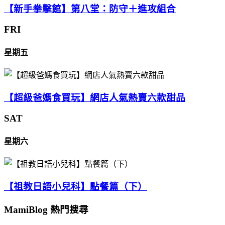
【新手拳擊館】第八堂：防守＋進攻組合
FRI
星期五
【超級爸媽食買玩】網店人氣熱賣六款甜品
SAT
星期六
【祖教日語小兒科】點餐篇（下）
MamiBlog 熱門搜尋