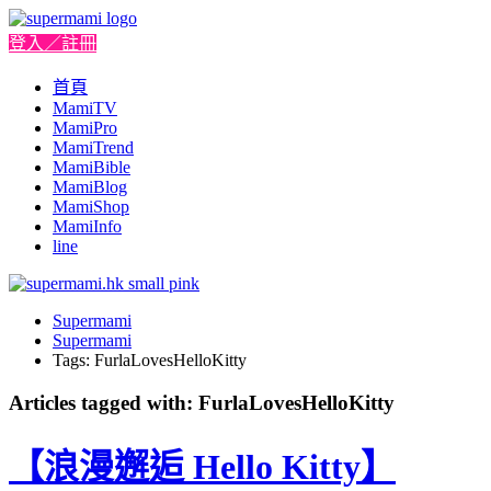
登入／註冊
首頁
MamiTV
MamiPro
MamiTrend
MamiBible
MamiBlog
MamiShop
MamiInfo
line
Supermami
Supermami
Tags: FurlaLovesHelloKitty
Articles tagged with: FurlaLovesHelloKitty
【浪漫邂逅 Hello Kitty】