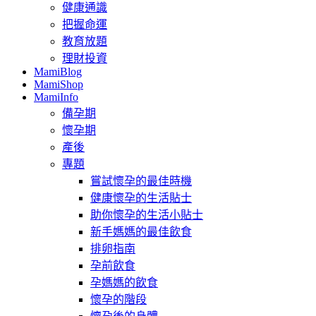
健康通識
把握命運
教育放題
理財投資
MamiBlog
MamiShop
MamiInfo
備孕期
懷孕期
產後
專題
嘗試懷孕的最佳時機
健康懷孕的生活貼士
助你懷孕的生活小貼士
新手媽媽的最佳飲食
排卵指南
孕前飲食
孕媽媽的飲食
懷孕的階段