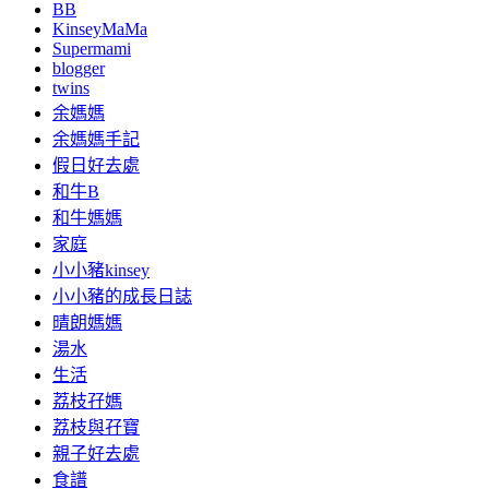
BB
KinseyMaMa
Supermami
blogger
twins
余媽媽
余媽媽手記
假日好去處
和牛B
和牛媽媽
家庭
小小豬kinsey
小小豬的成長日誌
晴朗媽媽
湯水
生活
荔枝孖媽
荔枝與孖寶
親子好去處
食譜