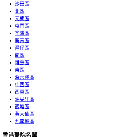
沙田區
北區
元朗區
屯門區
荃灣區
葵青區
灣仔區
南區
離島區
東區
深水涉區
中西區
西貢區
油尖旺區
觀塘區
黃大仙區
九龍城區
香港醫院名單