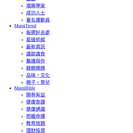
堪輿學家
成功人士
著名運動員
MamiTrend
每週好去處
星級追縱
最新資訊
識飲識食
醫護與你
靚靚媽媽
品味。文化
親子。育兒
MamiBible
開卷有益
健康食譜
健康通識
把握命運
教育放題
理財投資