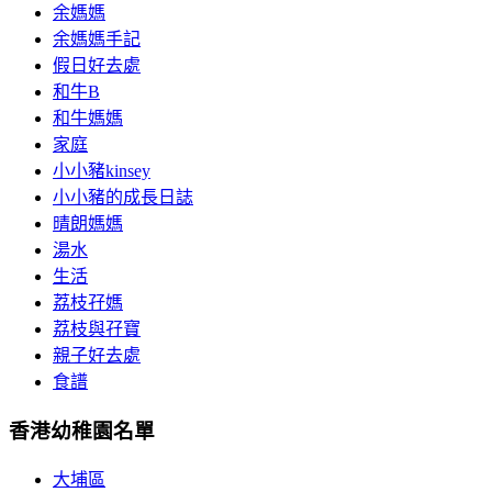
余媽媽
余媽媽手記
假日好去處
和牛B
和牛媽媽
家庭
小小豬kinsey
小小豬的成長日誌
晴朗媽媽
湯水
生活
荔枝孖媽
荔枝與孖寶
親子好去處
食譜
香港幼稚園名單
大埔區