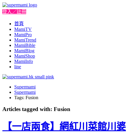
登入／註冊
首頁
MamiTV
MamiPro
MamiTrend
MamiBible
MamiBlog
MamiShop
MamiInfo
line
Supermami
Supermami
Tags: Fusion
Articles tagged with: Fusion
【一店兩食】網紅川菜館川婆