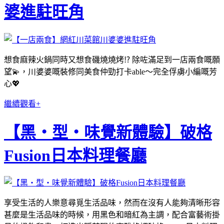
婆進駐旺角
想食麻辣火鍋同時又想食磯燒燒烤⁉️ 除咗滿足到一店兩食嘅願
望💫，川婆婆嘅裝修同美食仲勁打卡able～完全俘虜小編嘅芳
心💖
繼續觀看+
【黑・型・味覺新體驗】破格
Fusion日本料理餐廳
享受生活的人樂意尋覓生活品味，然而在沒有人能夠清晰形容
甚麼是生活品味的時候，用黑色和暗紅為主調，配合富藝術掛