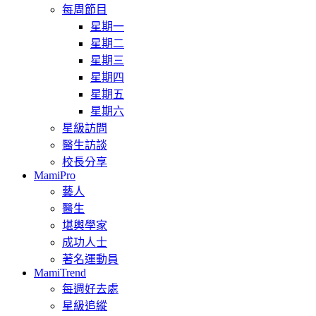
每周節目
星期一
星期二
星期三
星期四
星期五
星期六
星級訪問
醫生訪談
校長分享
MamiPro
藝人
醫生
堪輿學家
成功人士
著名運動員
MamiTrend
每週好去處
星級追縱