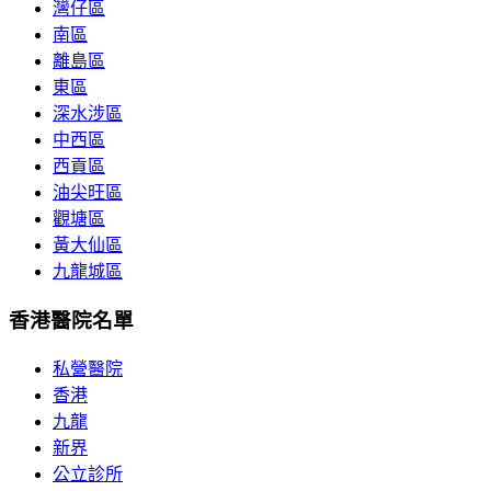
灣仔區
南區
離島區
東區
深水涉區
中西區
西貢區
油尖旺區
觀塘區
黃大仙區
九龍城區
香港醫院名單
私營醫院
香港
九龍
新界
公立診所