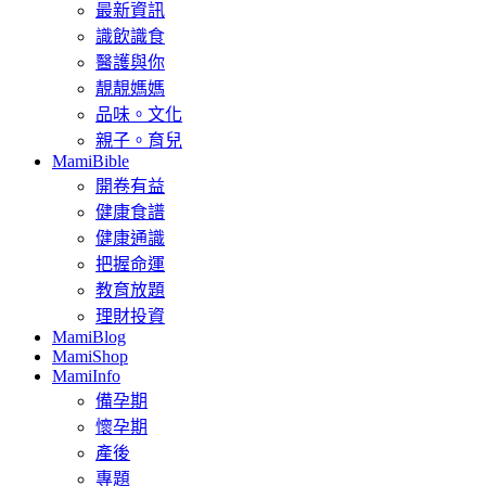
最新資訊
識飲識食
醫護與你
靚靚媽媽
品味。文化
親子。育兒
MamiBible
開卷有益
健康食譜
健康通識
把握命運
教育放題
理財投資
MamiBlog
MamiShop
MamiInfo
備孕期
懷孕期
產後
專題