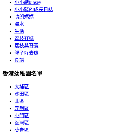
小小豬kinsey
小小豬的成長日誌
晴朗媽媽
湯水
生活
荔枝孖媽
荔枝與孖寶
親子好去處
食譜
香港幼稚園名單
大埔區
沙田區
北區
元朗區
屯門區
荃灣區
葵青區