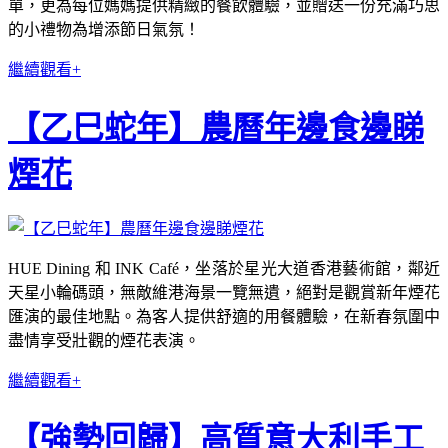
單，更為每位媽媽提供精緻的餐飲體驗，並贈送一份充滿巧思
的小禮物為增添節日氣氛！
繼續觀看+
【乙巳蛇年】農曆年邊食邊睇
煙花
HUE Dining 和 INK Café，坐落於星光大道香港藝術館，鄰近
天星小輪碼頭，無敵維港海景一覽無遺，絕對是觀賞新年煙花
匯演的最佳地點。為客人提供舒適的用餐體驗，在新春氛圍中
盡情享受壯觀的煙花表演。
繼續觀看+
【強勢回歸】高質意大利手工