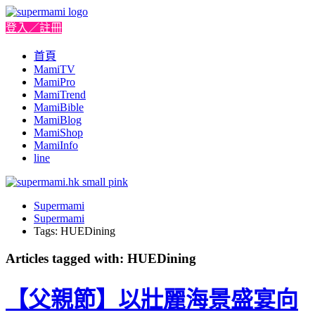
登入／註冊
首頁
MamiTV
MamiPro
MamiTrend
MamiBible
MamiBlog
MamiShop
MamiInfo
line
Supermami
Supermami
Tags: HUEDining
Articles tagged with: HUEDining
【父親節】以壯麗海景盛宴向