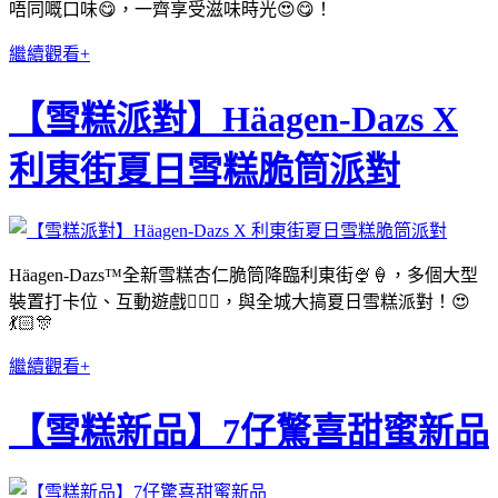
唔同嘅口味😋，一齊享受滋味時光😍😋！
繼續觀看+
【雪糕派對】Häagen-Dazs X
利東街夏日雪糕脆筒派對
Häagen-Dazs™
全新雪糕杏仁脆筒降臨利東街
🍨🍦
，多個大型
裝置打卡位、互動遊戲
🤹🏻‍♀️
，與全城大搞夏日雪糕派對！
😍
💃🏻🎊
繼續觀看+
【雪糕新品】7仔驚喜甜蜜新品