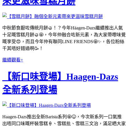
來更滋味雪糕月餅
中秋節食厭咗傳統月餅🥮！？今年Häagen-Dazs繼續推出人氣
十足嘅雪糕月餅🥮🤩，今年仲融合咗新元素，為大家帶嚟味覺
嘅享受😍，而且今年仲有聯同LINE FRIENDS🤩✨，各位粉絲
千其唔好錯過啊🥳！
繼續觀看+
【新口味登場】Haagen-Dazs
全新系列登場
Haagen-Dazs推出全新Barista系列🤩😋，今次新系列一口氣推
出唔同口味嘅杯裝雪糕🍦、雪糕批、雪糕三文治，滿足晒大家