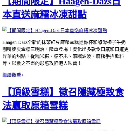
【期間限定】Häagen-Dazs日
本直送麻糬冰凍甜點
Häagen-Dazs全新的抹茶紅豆麻糬雪糕迷你杯和醇滑榛子牛奶
咖啡脆皮雪糕三明治，隆重登場！變化出多款令口感和口道更
昇華的甜點，從糯米糍、糖不甩、麻糬波波、麻糬手搖飲料
等，以數之不盡的形態攻陷港人味蕾！
繼續觀看+
【頂級雪糕】徵召隱藏極致食
法贏取原箱雪糕