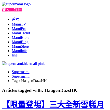
登入／註冊
首頁
MamiTV
MamiPro
MamiTrend
MamiBible
MamiBlog
MamiShop
MamiInfo
line
Supermami
Supermami
Tags: HaagenDazsHK
Articles tagged with: HaagenDazsHK
【限量登場】三大全新雪糕月