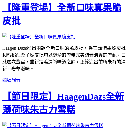
【隆重登場】全新口味真果脆
皮批
Häagen-Dazs推出兩款全新口味的脆皮批，香芒熱情果脆皮批
和蜜桃紅桑子脆皮批均以絲滑的雪糕完美結合清爽的雪葩，口
感層次豐富，重新定義清新味道之餘，更締造出前所未有的清
新、奢華滋味。
繼續觀看+
【節日限定】HaagenDazs全新
薄荷味朱古力雪糕