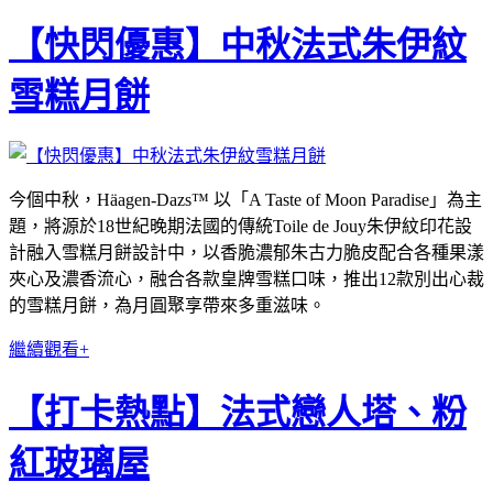
【快閃優惠】中秋法式朱伊紋
雪糕月餅
今個中秋，Häagen-Dazs™ 以「A Taste of Moon Paradise」為主
題，將源於18世紀晚期法國的傳統Toile de Jouy朱伊紋印花設
計融入雪糕月餅設計中，以香脆濃郁朱古力脆皮配合各種果漾
夾心及濃香流心，融合各款皇牌雪糕口味，推出12款別出心裁
的雪糕月餅，為月圓聚享帶來多重滋味。
繼續觀看+
【打卡熱點】法式戀人塔、粉
紅玻璃屋