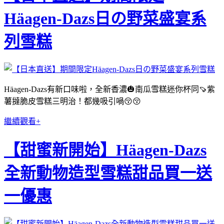
Häagen-Dazs日の野菜盛宴系
列雪糕
Häagen-Dazs有新口味啦，全新香濃🎃南瓜雪糕迷你杯同🍠紫
薯撻脆皮雪糕三明治！都幾吸引喎😚😚
繼續觀看+
【甜蜜新開始】Häagen-Dazs
全新動物造型雪糕甜品買一送
一優惠