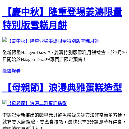
【慶中秋】隆重登場姜濤限量
特別版雪糕月餅
全新限量Häagen-Dazs™ x姜濤特別版雪糕月餅禮盒，於7月20
日開始於Häagen-Dazs™專門店限定預售！
繼續觀看+
【母親節】浪漫典雅蛋糕造型
李錦記全新推出的蠔皇元貝鮑魚撈飯烹調方法非常簡單方便，
就算零入廚經驗、零煮食技巧，最快只需2分鐘即時有得食，
啱晒繁忙嘅香港人！！