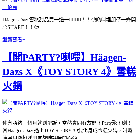
Häagen-Dazs雪糕甜品買一送一✌🏻✌🏻！！快啲叫埋朋仔一齊開
心SHARE！！😍
繼續觀看+
【開PARTY?喇喂】Häagen-
Dazs X《TOY STORY 4》雪糕
火鍋
仲有唔夠一個月就到聖誕，當然會同好友開下Party聚下喇！
當Häagen-Dazs遇上TOY STORY 仲要化身成雪糕火鍋，咁嘅
陣容用嚟招呼朋友都咪話唔開心😍