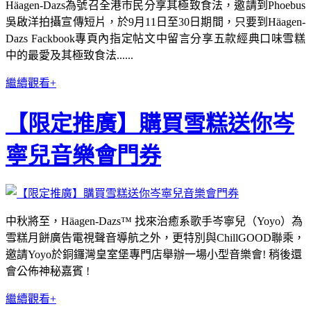
Häagen-Dazs為號召全港市民分享其極致食法，邀請到Phoebus
吳啟洋拍攝宣傳短片，於9月11日至30日期間，只要到Häagen-
Dazs Fackbook專頁內指定帖文中留言分享五款經典口味雪糕
中的最愛及其極致食法......
繼續觀看+
【限定推廣】購買雪糕送你岑
寧兒音樂會門券
中秋將至，Häagen-Dazs™ 找來治癒系歌手岑寧兒（Yoyo）為
雪糕月餅廣告電視聲音導航之外，更特別與ChillGOOD聯乘，
邀請Yoyo於銅鑼灣皇室堡專門店舉辦一場小型音樂會! 稍後還
會公佈神秘嘉賓 !
繼續觀看+