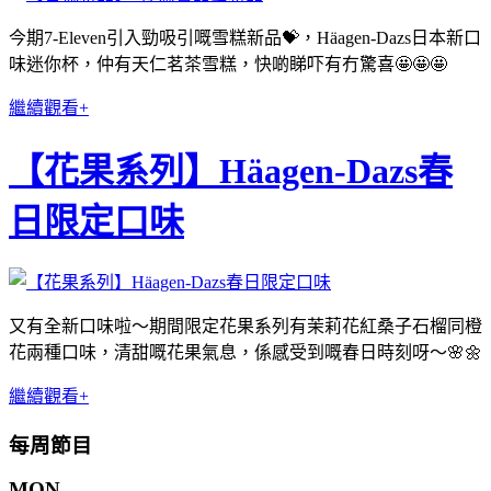
今期7-Eleven引入勁吸引嘅雪糕新品💝，Häagen-Dazs日本新口
味迷你杯，仲有天仁茗茶雪糕，快啲睇吓有冇驚喜🤩🤩🤩
繼續觀看+
【花果系列】Häagen-Dazs春
日限定口味
又有全新口味啦～期間限定花果系列有茉莉花紅桑子石榴同橙
花兩種口味，清甜嘅花果氣息，係感受到嘅春日時刻呀～
🌸🌼
繼續觀看+
每周節目
MON