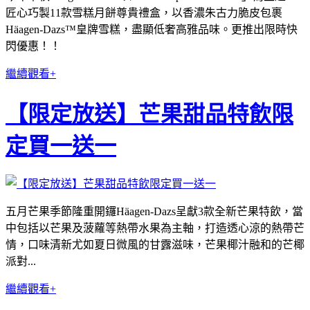
匠心巧製11款雪糕月餅尊貴禮盒，以香濃朱古力脆皮包裹
Häagen-Dazs™皇牌雪糕，盡顯低奢高雅品味。更推出限時快
閃優惠！！
繼續觀看+
【限定放送】芒果甜品特飲限
定買一送一
五月芒果季節隆重開鑼Häagen-Dazs呈獻3款全新芒果特飲，當
中包括以芒果及菠蘿等熱帶水果為主軸，打造透心涼的熱帶芒
情，口味清新尤如夏日微風的甘露滋味，芒果椰汁融和的芒椰
派對...
繼續觀看+