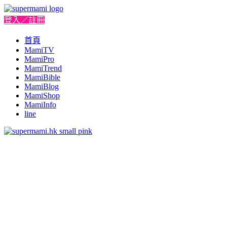
登入／註冊
首頁
MamiTV
MamiPro
MamiTrend
MamiBible
MamiBlog
MamiShop
MamiInfo
line