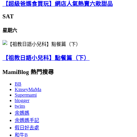
【超級爸媽食買玩】網店人氣熱賣六款甜品
SAT
星期六
【祖教日語小兒科】點餐篇（下）
MamiBlog 熱門搜尋
BB
KinseyMaMa
Supermami
blogger
twins
余媽媽
余媽媽手記
假日好去處
和牛B