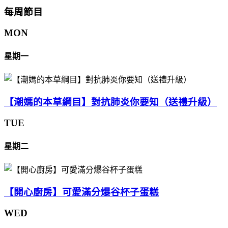
每周節目
MON
星期一
【潮媽的本草綱目】對抗肺炎你要知（送禮升級）
TUE
星期二
【開心廚房】可愛滿分爆谷杯子蛋糕
WED