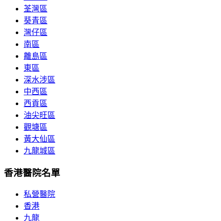
荃灣區
葵青區
灣仔區
南區
離島區
東區
深水涉區
中西區
西貢區
油尖旺區
觀塘區
黃大仙區
九龍城區
香港醫院名單
私營醫院
香港
九龍