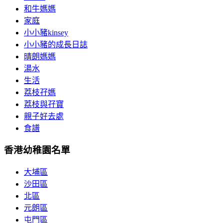
和牛媽媽
家庭
小小豬kinsey
小小豬的成長日誌
晴朗媽媽
湯水
生活
荔枝孖媽
荔枝與孖寶
親子好去處
食譜
香港幼稚園名單
大埔區
沙田區
北區
元朗區
屯門區