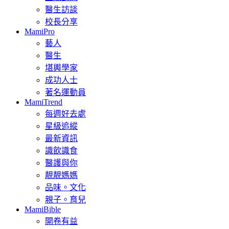
醫生訪談
校長分享
MamiPro
藝人
醫生
堪輿學家
成功人士
著名運動員
MamiTrend
每週好去處
星級追縱
最新資訊
識飲識食
醫護與你
靚靚媽媽
品味。文化
親子。育兒
MamiBible
開卷有益