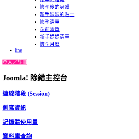
懷孕後的身體
新手媽媽的貼士
懷孕清單
孕前清單
新手媽媽清單
懷孕月曆
line
登入／註冊
Joomla! 除錯主控台
連線階段 (Session)
側寫資訊
記憶體使用量
資料庫查詢