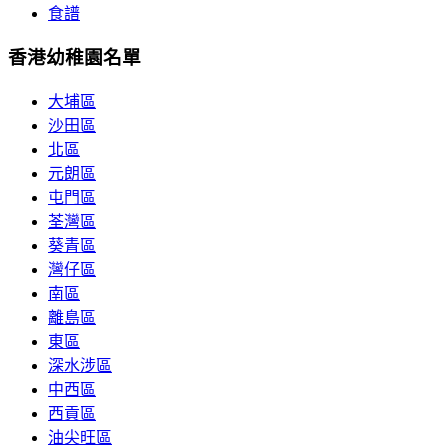
食譜
香港幼稚園名單
大埔區
沙田區
北區
元朗區
屯門區
荃灣區
葵青區
灣仔區
南區
離島區
東區
深水涉區
中西區
西貢區
油尖旺區