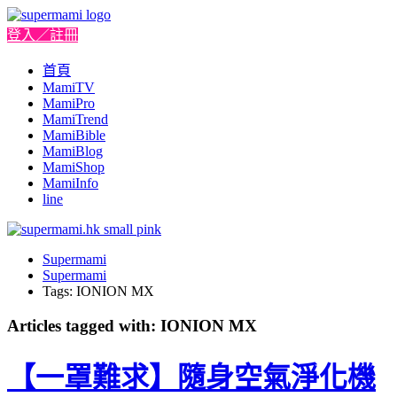
登入／註冊
首頁
MamiTV
MamiPro
MamiTrend
MamiBible
MamiBlog
MamiShop
MamiInfo
line
Supermami
Supermami
Tags: IONION MX
Articles tagged with: IONION MX
【一罩難求】隨身空氣淨化機