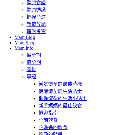
健康食譜
健康通識
把握命運
教育放題
理財投資
MamiBlog
MamiShop
MamiInfo
備孕期
懷孕期
產後
專題
嘗試懷孕的最佳時機
健康懷孕的生活貼士
助你懷孕的生活小貼士
新手媽媽的最佳飲食
排卵指南
孕前飲食
孕媽媽的飲食
懷孕的階段