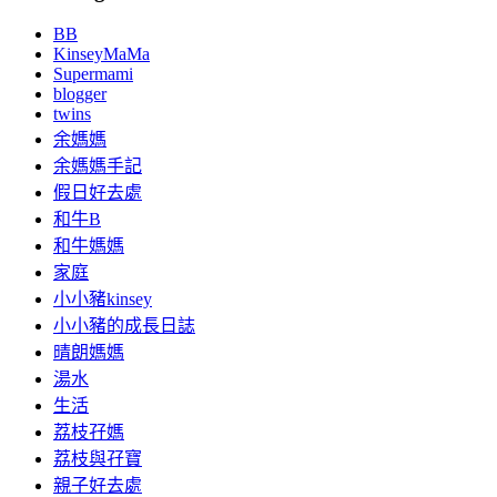
BB
KinseyMaMa
Supermami
blogger
twins
余媽媽
余媽媽手記
假日好去處
和牛B
和牛媽媽
家庭
小小豬kinsey
小小豬的成長日誌
晴朗媽媽
湯水
生活
荔枝孖媽
荔枝與孖寶
親子好去處