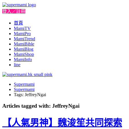
登入／註冊
首頁
MamiTV
MamiPro
MamiTrend
MamiBible
MamiBlog
MamiShop
MamiInfo
line
Supermami
Supermami
Tags: JeffreyNgai
Articles tagged with: JeffreyNgai
【人氣男神】魏浚笙共同探索