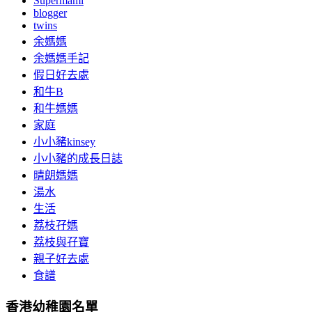
Supermami
blogger
twins
余媽媽
余媽媽手記
假日好去處
和牛B
和牛媽媽
家庭
小小豬kinsey
小小豬的成長日誌
晴朗媽媽
湯水
生活
荔枝孖媽
荔枝與孖寶
親子好去處
食譜
香港幼稚園名單