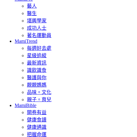
藝人
醫生
堪輿學家
成功人士
著名運動員
MamiTrend
每週好去處
星級追縱
最新資訊
識飲識食
醫護與你
靚靚媽媽
品味。文化
親子。育兒
MamiBible
開卷有益
健康食譜
健康通識
把握命運