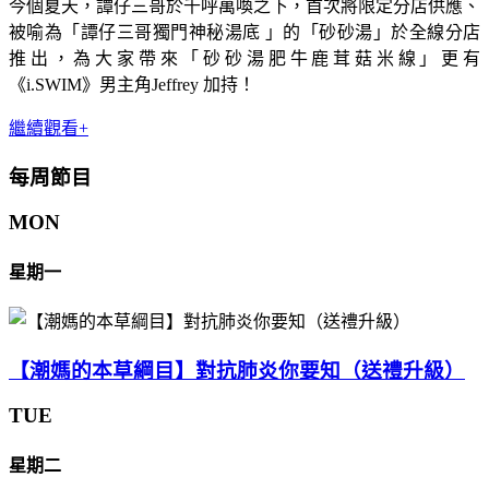
今個夏天，譚仔三哥於千呼萬喚之下，首次將限定分店供應、
被喻為「譚仔三哥獨門神秘湯底 」的「砂砂湯」於全線分店
推出，為大家帶來「砂砂湯肥牛鹿茸菇米線」更有
《i.SWIM》男主角Jeffrey 加持！
繼續觀看+
每周節目
MON
星期一
【潮媽的本草綱目】對抗肺炎你要知（送禮升級）
TUE
星期二