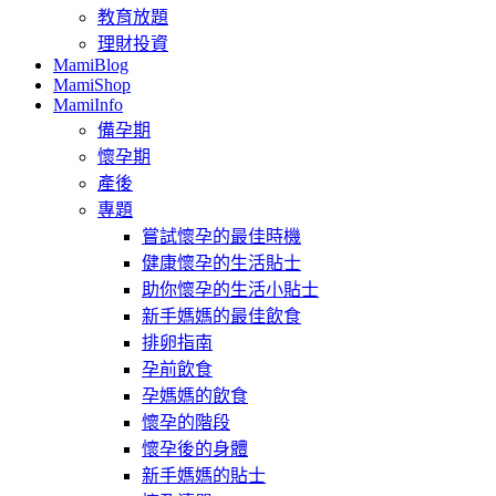
教育放題
理財投資
MamiBlog
MamiShop
MamiInfo
備孕期
懷孕期
產後
專題
嘗試懷孕的最佳時機
健康懷孕的生活貼士
助你懷孕的生活小貼士
新手媽媽的最佳飲食
排卵指南
孕前飲食
孕媽媽的飲食
懷孕的階段
懷孕後的身體
新手媽媽的貼士