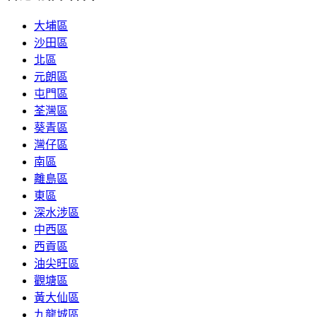
大埔區
沙田區
北區
元朗區
屯門區
荃灣區
葵青區
灣仔區
南區
離島區
東區
深水涉區
中西區
西貢區
油尖旺區
觀塘區
黃大仙區
九龍城區