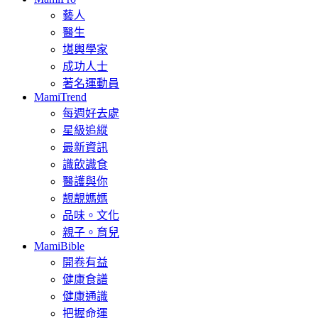
藝人
醫生
堪輿學家
成功人士
著名運動員
MamiTrend
每週好去處
星級追縱
最新資訊
識飲識食
醫護與你
靚靚媽媽
品味。文化
親子。育兒
MamiBible
開卷有益
健康食譜
健康通識
把握命運