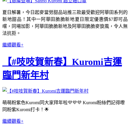
夏日解暑，今日起麥當勞甜品站推三款最受歡迎阿華田系列的
新地甜品！其中一阿華田脆脆新地夏日限定優惠價$7即可品
嚐，同場加影，阿華田脆脆新地及阿華田脆脆麥旋風，令人無
法抗拒。
繼續觀看+
【#吱吱賀新春】Kuromi吉運
臨門新年村
萌萌粉紫色Kuromi同大家拜年啦💜💜💜 Kuromi粉絲們記得嚟
同粉紫Kuromi打卡！🌟
繼續觀看+