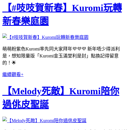
【#吱吱賀新春】Kuromi玩轉
新春樂庭園
萌萌粉紫色Kuromi率先同大家拜年💜💜💜 新年唔少得派利
是，想知限量版「Kuromi金玉滿堂利是封」點換記得留意
的！🌟
繼續觀看+
【Melody死敵】Kuromi陪你
過佻皮聖誕