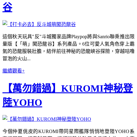
谷
這個秋天玩具"反"斗城獨家品牌Playpop將與Sanrio聯乘推出限
量版【「萌」闖恐龍谷】系列產品。6位可愛人氣角色穿上霸
氣的恐龍服裝壯膽，結伴前往神秘的恐龍峽谷探險，穿越咕噜
冒泡的火山...
繼續觀看+
【萬勿錯過】KUROMI神秘登
陸YOHO
今個仲夏佻皮的KUROMI帶同星際艦隊悄悄地登陸YOHO系