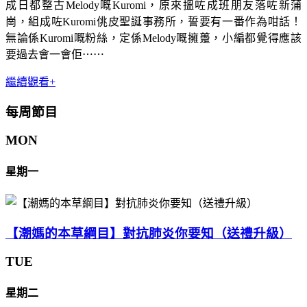
成日都整古Melody嘅Kuromi，原來搵咗成班朋友落咗新蒲
崗，組成咗Kuromi佻皮聖誕事務所，誓要有一番作為咁話！
無論係Kuromi嘅粉絲，定係Melody嘅擁躉，小編都覺得應該
要過去會一會佢⋯⋯
繼續觀看+
每周節目
MON
星期一
【潮媽的本草綱目】對抗肺炎你要知（送禮升級）
TUE
星期二