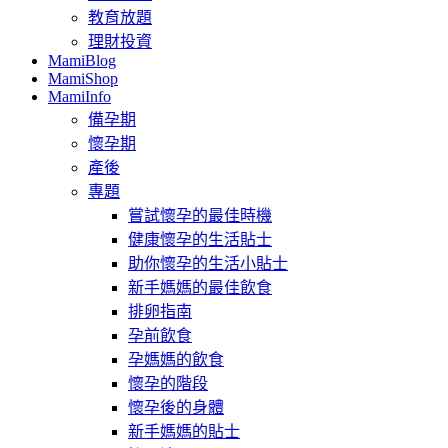
教育放題
理財投資
MamiBlog
MamiShop
MamiInfo
備孕期
懷孕期
產後
專題
嘗試懷孕的最佳時機
健康懷孕的生活貼士
助你懷孕的生活小貼士
新手媽媽的最佳飲食
排卵指南
孕前飲食
孕媽媽的飲食
懷孕的階段
懷孕後的身體
新手媽媽的貼士