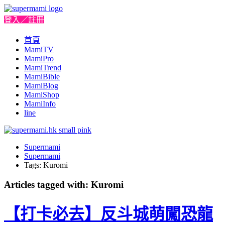
登入／註冊
首頁
MamiTV
MamiPro
MamiTrend
MamiBible
MamiBlog
MamiShop
MamiInfo
line
Supermami
Supermami
Tags: Kuromi
Articles tagged with: Kuromi
【打卡必去】反斗城萌闖恐龍