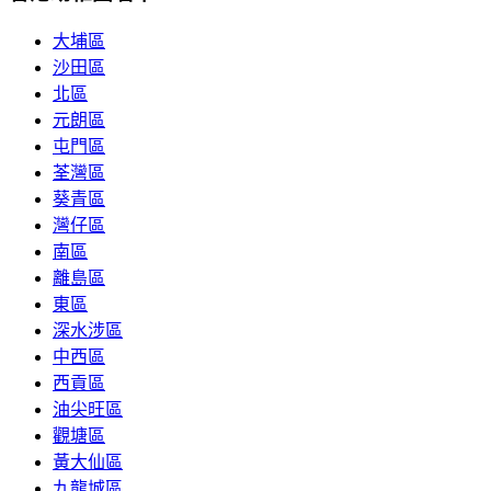
大埔區
沙田區
北區
元朗區
屯門區
荃灣區
葵青區
灣仔區
南區
離島區
東區
深水涉區
中西區
西貢區
油尖旺區
觀塘區
黃大仙區
九龍城區