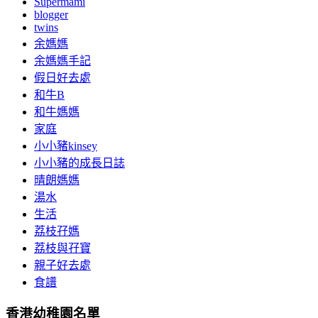
Supermami
blogger
twins
余媽媽
余媽媽手記
假日好去處
和牛B
和牛媽媽
家庭
小小豬kinsey
小小豬的成長日誌
晴朗媽媽
湯水
生活
荔枝孖媽
荔枝與孖寶
親子好去處
食譜
香港幼稚園名單