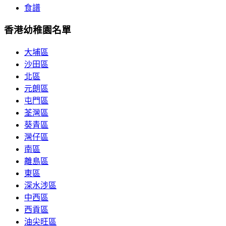
食譜
香港幼稚園名單
大埔區
沙田區
北區
元朗區
屯門區
荃灣區
葵青區
灣仔區
南區
離島區
東區
深水涉區
中西區
西貢區
油尖旺區