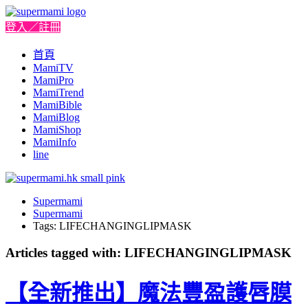
登入／註冊
首頁
MamiTV
MamiPro
MamiTrend
MamiBible
MamiBlog
MamiShop
MamiInfo
line
Supermami
Supermami
Tags: LIFECHANGINGLIPMASK
Articles tagged with: LIFECHANGINGLIPMASK
【全新推出】魔法豐盈護唇膜