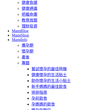
健康食譜
健康通識
把握命運
教育放題
理財投資
MamiBlog
MamiShop
MamiInfo
備孕期
懷孕期
產後
專題
嘗試懷孕的最佳時機
健康懷孕的生活貼士
助你懷孕的生活小貼士
新手媽媽的最佳飲食
排卵指南
孕前飲食
孕媽媽的飲食