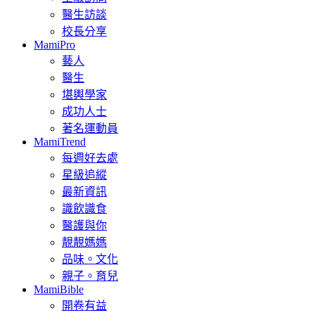
醫生訪談
校長分享
MamiPro
藝人
醫生
堪輿學家
成功人士
著名運動員
MamiTrend
每週好去處
星級追縱
最新資訊
識飲識食
醫護與你
靚靚媽媽
品味。文化
親子。育兒
MamiBible
開卷有益