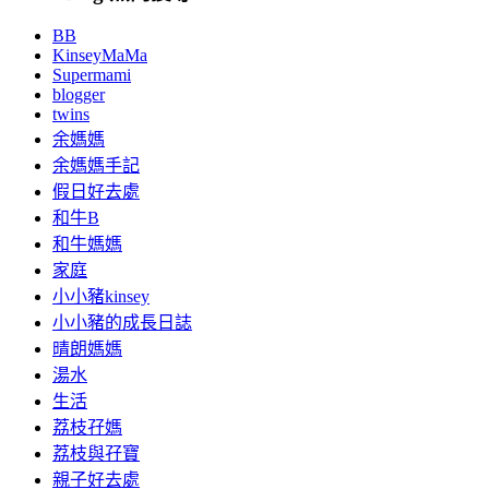
BB
KinseyMaMa
Supermami
blogger
twins
余媽媽
余媽媽手記
假日好去處
和牛B
和牛媽媽
家庭
小小豬kinsey
小小豬的成長日誌
晴朗媽媽
湯水
生活
荔枝孖媽
荔枝與孖寶
親子好去處