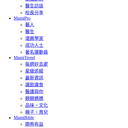
醫生訪談
校長分享
MamiPro
藝人
醫生
堪輿學家
成功人士
著名運動員
MamiTrend
每週好去處
星級追縱
最新資訊
識飲識食
醫護與你
靚靚媽媽
品味。文化
親子。育兒
MamiBible
開卷有益