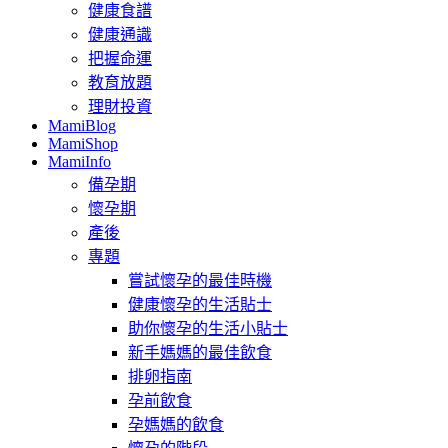
健康食譜
健康通識
把握命運
教育放題
理財投資
MamiBlog
MamiShop
MamiInfo
備孕期
懷孕期
產後
專題
嘗試懷孕的最佳時機
健康懷孕的生活貼士
助你懷孕的生活小貼士
新手媽媽的最佳飲食
排卵指南
孕前飲食
孕媽媽的飲食