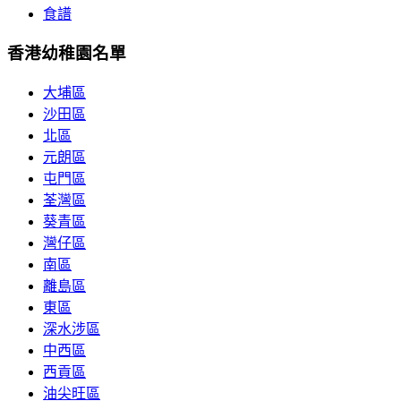
食譜
香港幼稚園名單
大埔區
沙田區
北區
元朗區
屯門區
荃灣區
葵青區
灣仔區
南區
離島區
東區
深水涉區
中西區
西貢區
油尖旺區