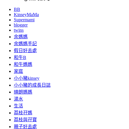
BB
KinseyMaMa
Supermami
blogger
twins
余媽媽
余媽媽手記
假日好去處
和牛B
和牛媽媽
家庭
小小豬kinsey
小小豬的成長日誌
晴朗媽媽
湯水
生活
荔枝孖媽
荔枝與孖寶
親子好去處