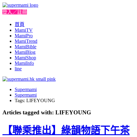
登入／註冊
首頁
MamiTV
MamiPro
MamiTrend
MamiBible
MamiBlog
MamiShop
MamiInfo
line
Supermami
Supermami
Tags: LIFEYOUNG
Articles tagged with: LIFEYOUNG
【聯乘推出】綠韻物語下午茶