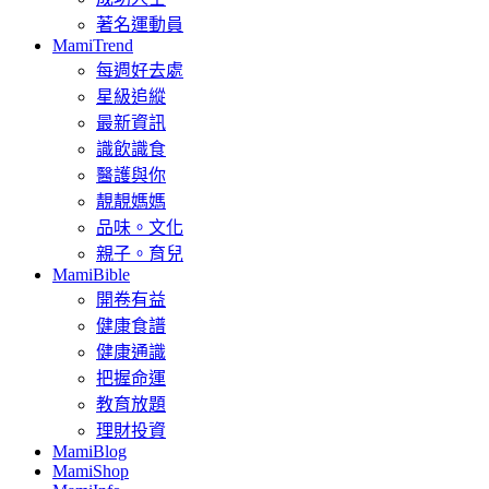
著名運動員
MamiTrend
每週好去處
星級追縱
最新資訊
識飲識食
醫護與你
靚靚媽媽
品味。文化
親子。育兒
MamiBible
開卷有益
健康食譜
健康通識
把握命運
教育放題
理財投資
MamiBlog
MamiShop