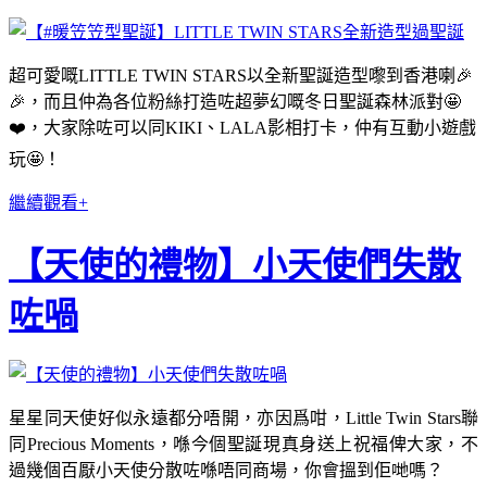
超可愛嘅LITTLE TWIN STARS以全新聖誕造型嚟到香港喇🎉
🎉，而且仲為各位粉絲打造咗超夢幻嘅冬日聖誕森林派對🤩
❤️，大家除咗可以同KIKI、LALA影相打卡，仲有互動小遊戲
玩🤩！
繼續觀看+
【天使的禮物】小天使們失散
咗喎
星星同天使好似永遠都分唔開，亦因爲咁，Little Twin Stars聯
同Precious Moments，喺今個聖誕現真身送上祝福俾大家，不
過幾個百厭小天使分散咗喺唔同商場，你會搵到佢哋嗎？