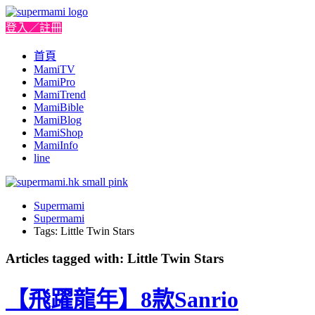
登入／註冊
首頁
MamiTV
MamiPro
MamiTrend
MamiBible
MamiBlog
MamiShop
MamiInfo
line
Supermami
Supermami
Tags: Little Twin Stars
Articles tagged with: Little Twin Stars
【飛躍龍年】8款Sanrio