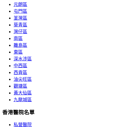
元朗區
屯門區
荃灣區
葵青區
灣仔區
南區
離島區
東區
深水涉區
中西區
西貢區
油尖旺區
觀塘區
黃大仙區
九龍城區
香港醫院名單
私營醫院