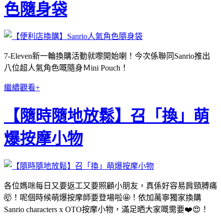
色隨身袋
7-Eleven新一輪換購活動就嚟開始喇！今次係聯同Sanrio推出
八位超人氣角色嘅隨身Ｍini Pouch！
繼續觀看+
【隨時隨地放鬆】召「換」萌
爆按摩小物
各位媽咪每日又要返工又要照顧小朋友，真係好容易肩頸膊痛
🤯！呢個時候萌爆按摩師要登場啦🤩！依加萬寧獨家換購
Sanrio characters x OTO按摩小物，滿足晒大家嘅需要❤️😍！