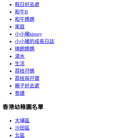
假日好去處
和牛B
和牛媽媽
家庭
小小豬kinsey
小小豬的成長日誌
晴朗媽媽
湯水
生活
荔枝孖媽
荔枝與孖寶
親子好去處
食譜
香港幼稚園名單
大埔區
沙田區
北區