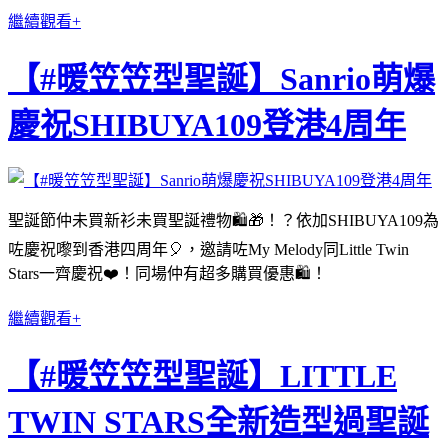
繼續觀看+
【#暖笠笠型聖誕】Sanrio萌爆
慶祝SHIBUYA109登港4周年
聖誕節仲未買新衫未買聖誕禮物🛍🎁！？依加SHIBUYA109為
咗慶祝嚟到香港四周年🎈，邀請咗My Melody同Little Twin
Stars一齊慶祝❤️！同場仲有超多購買優惠🛍！
繼續觀看+
【#暖笠笠型聖誕】LITTLE
TWIN STARS全新造型過聖誕