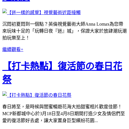
沉悶初夏悶到一個點？英倫視覺藝術大師Anna Lomax為您帶
來玩味十足的「玩轉日夜『迷』城」，保證大家於放肆潮玩潮
拍玩樂至上！
繼續觀看+
【打卡熱點】復活節の春日花
祭
春日將至，是時候與閨蜜暢遊花海大拍甜蜜相片歡度佳節！
MCP新都城中心於3月18日至4月8日期間打造少女及情侶們至
愛的復活節好去處，讓大家置身巨型繽紛花園...