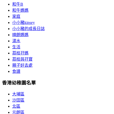
和牛B
和牛媽媽
家庭
小小豬kinsey
小小豬的成長日誌
晴朗媽媽
湯水
生活
荔枝孖媽
荔枝與孖寶
親子好去處
食譜
香港幼稚園名單
大埔區
沙田區
北區
元朗區