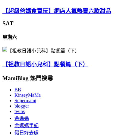
【超級爸媽食買玩】網店人氣熱賣六款甜品
SAT
星期六
【祖教日語小兒科】點餐篇（下）
MamiBlog 熱門搜尋
BB
KinseyMaMa
Supermami
blogger
twins
余媽媽
余媽媽手記
假日好去處