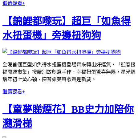
繼續觀看+
【錦鯉都嚟玩】超巨「如魚得
水扭蛋機」旁邊扭狗狗
全港首個巨型如魚得水扭蛋機登場齊來轉出好運氣，「迎春接
福開運市集」搜羅別致創意手作．幸福扭蛋驚喜無限，星光熠
熠年初七黃心穎、陳智燊笑聲歌聲迎新歲。
繼續觀看+
【童夢睇煙花】BB史力加陪你
瀡滑梯