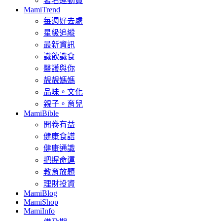
著名運動員
MamiTrend
每週好去處
星級追縱
最新資訊
識飲識食
醫護與你
靚靚媽媽
品味。文化
親子。育兒
MamiBible
開卷有益
健康食譜
健康通識
把握命運
教育放題
理財投資
MamiBlog
MamiShop
MamiInfo