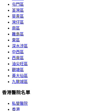
屯門區
荃灣區
葵青區
灣仔區
南區
離島區
東區
深水涉區
中西區
西貢區
油尖旺區
觀塘區
黃大仙區
九龍城區
香港醫院名單
私營醫院
香港