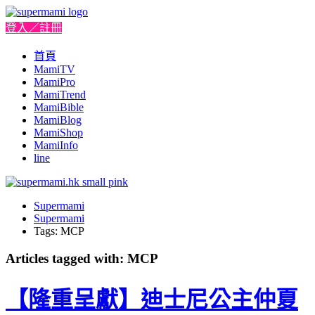
登入／註冊
首頁
MamiTV
MamiPro
MamiTrend
MamiBible
MamiBlog
MamiShop
MamiInfo
line
Supermami
Supermami
Tags: MCP
Articles tagged with: MCP
【隆重呈獻】迪士尼公主仲夏