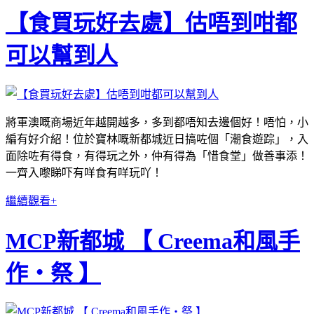
【食買玩好去處】估唔到咁都
可以幫到人
將軍澳嘅商場近年越開越多，多到都唔知去邊個好！唔怕，小
編有好介紹！位於寶林嘅新都城近日搞咗個
「潮食遊踪」，入
面除咗有得食，有得玩之外，仲有得為「惜食堂」做善事添！
一齊入嚟睇吓有咩食有咩玩吖！
繼續觀看+
MCP新都城 【 Creema和風手
作・祭 】