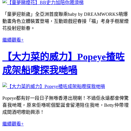
「童夢迎新歲」全亞洲首度聯乘
baby by DREAMWORKS
萌爆
動畫角色立體裝置登場，互動遊戲迎春接「福」考身手樹屋煙
花投射迎新春。
繼續觀看+
【大力菜的威力】Popeye揸咗
成架船嚟探我哋喎
Popeye都有好一段日子無喺香港出現喇！不過佢永遠都會俾驚
喜我哋嘅，原來佢喺呢個聖誕會留港陪住我哋，Betty仲帶埋
成間酒吧嚟助興添！
繼續觀看+