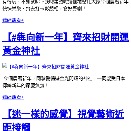
有得玩，不如就睇下我哋建議呢幾個地點比大家今個農曆新年
快快樂樂，齊去打卡影靚相，食好野喇！
繼續觀看+
【#犇向新一年】齊來招財開運
黃金神社
今個農曆新年，同摯愛暢遊金光閃耀的神社，一同感受日本
傳統新年的節慶氣氛！
繼續觀看+
【迷一樣的感覺】視覺藝術近
距接觸