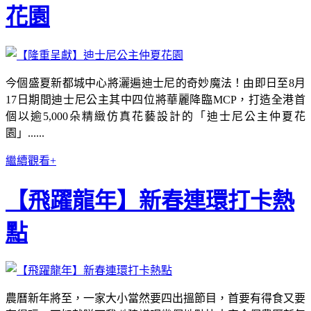
花園
今個盛夏新都城中心將灑遍迪士尼的奇妙魔法！由即日至8月
17日期間迪士尼公主其中四位將華麗降臨MCP，打造全港首
個以逾5,000朵精緻仿真花藝設計的「迪士尼公主仲夏花
園」......
繼續觀看+
【飛躍龍年】新春連環打卡熱
點
農曆新年將至，一家大小當然要四出搵節目，首要有得食又要