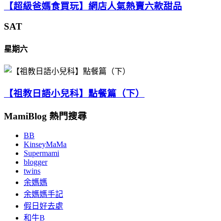
【超級爸媽食買玩】網店人氣熱賣六款甜品
SAT
星期六
【祖教日語小兒科】點餐篇（下）
MamiBlog 熱門搜尋
BB
KinseyMaMa
Supermami
blogger
twins
余媽媽
余媽媽手記
假日好去處
和牛B