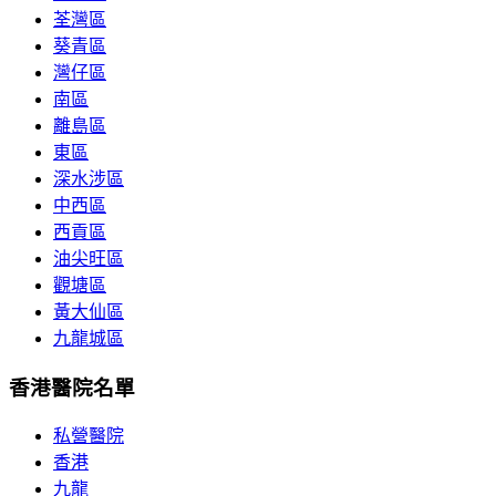
荃灣區
葵青區
灣仔區
南區
離島區
東區
深水涉區
中西區
西貢區
油尖旺區
觀塘區
黃大仙區
九龍城區
香港醫院名單
私營醫院
香港
九龍