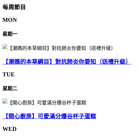
每周節目
MON
星期一
【潮媽的本草綱目】對抗肺炎你要知（送禮升級）
TUE
星期二
【開心廚房】可愛滿分爆谷杯子蛋糕
WED