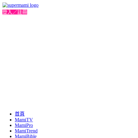
登入／註冊
首頁
MamiTV
MamiPro
MamiTrend
MamiBible