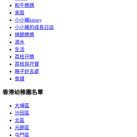
和牛媽媽
家庭
小小豬kinsey
小小豬的成長日誌
晴朗媽媽
湯水
生活
荔枝孖媽
荔枝與孖寶
親子好去處
食譜
香港幼稚園名單
大埔區
沙田區
北區
元朗區
屯門區