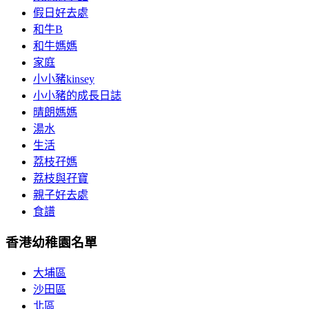
假日好去處
和牛B
和牛媽媽
家庭
小小豬kinsey
小小豬的成長日誌
晴朗媽媽
湯水
生活
荔枝孖媽
荔枝與孖寶
親子好去處
食譜
香港幼稚園名單
大埔區
沙田區
北區