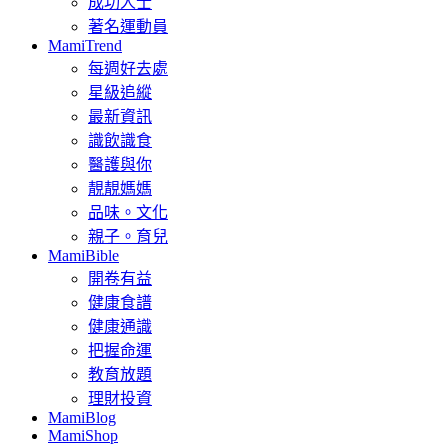
成功人士
著名運動員
MamiTrend
每週好去處
星級追縱
最新資訊
識飲識食
醫護與你
靚靚媽媽
品味。文化
親子。育兒
MamiBible
開卷有益
健康食譜
健康通識
把握命運
教育放題
理財投資
MamiBlog
MamiShop