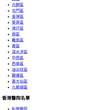
元朗區
屯門區
荃灣區
葵青區
灣仔區
南區
離島區
東區
深水涉區
中西區
西貢區
油尖旺區
觀塘區
黃大仙區
九龍城區
香港醫院名單
私營醫院