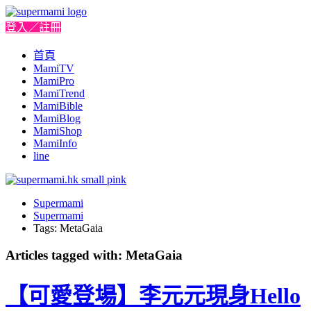
登入／註冊
首頁
MamiTV
MamiPro
MamiTrend
MamiBible
MamiBlog
MamiShop
MamiInfo
line
Supermami
Supermami
Tags: MetaGaia
Articles tagged with: MetaGaia
【可愛登場】李元元現身Hello