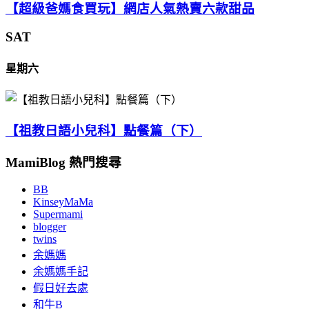
【超級爸媽食買玩】網店人氣熱賣六款甜品
SAT
星期六
【祖教日語小兒科】點餐篇（下）
MamiBlog 熱門搜尋
BB
KinseyMaMa
Supermami
blogger
twins
余媽媽
余媽媽手記
假日好去處
和牛B