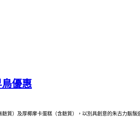
早鳥優惠
蛋糕（無麩質）及厚椰摩卡蛋糕（含麩質），以別具創意的朱古⼒