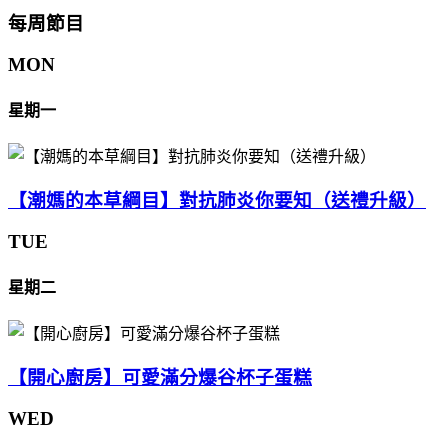
每周節目
MON
星期一
【潮媽的本草綱目】對抗肺炎你要知（送禮升級）
TUE
星期二
【開心廚房】可愛滿分爆谷杯子蛋糕
WED