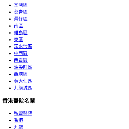
荃灣區
葵青區
灣仔區
南區
離島區
東區
深水涉區
中西區
西貢區
油尖旺區
觀塘區
黃大仙區
九龍城區
香港醫院名單
私營醫院
香港
九龍