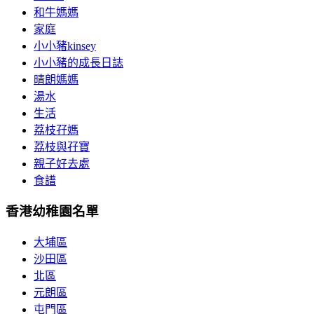
和牛媽媽
家庭
小小豬kinsey
小小豬的成長日誌
晴朗媽媽
湯水
生活
荔枝孖媽
荔枝與孖寶
親子好去處
食譜
香港幼稚園名單
大埔區
沙田區
北區
元朗區
屯門區