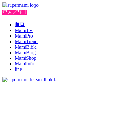
登入／註冊
首頁
MamiTV
MamiPro
MamiTrend
MamiBible
MamiBlog
MamiShop
MamiInfo
line