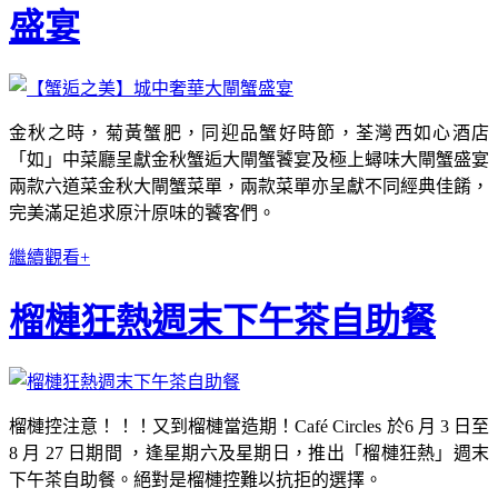
盛宴
金秋之時，菊黃蟹肥，同迎品蟹好時節，荃灣西如心酒店
「如」中菜廳呈獻金秋蟹逅大閘蟹饕宴及極上蟳味大閘蟹盛宴
兩款六道菜金秋大閘蟹菜單，兩款菜單亦呈獻不同經典佳餚，
完美滿足追求原汁原味的饕客們。
繼續觀看+
榴槤狂熱週末下午茶自助餐
榴槤控注意！！！又到榴槤當造期！Café Circles 於6 月 3 日至
8 月 27 日期間 ，逢星期六及星期日，推出「榴槤狂熱」週末
下午茶自助餐。絕對是榴槤控難以抗拒的選擇。