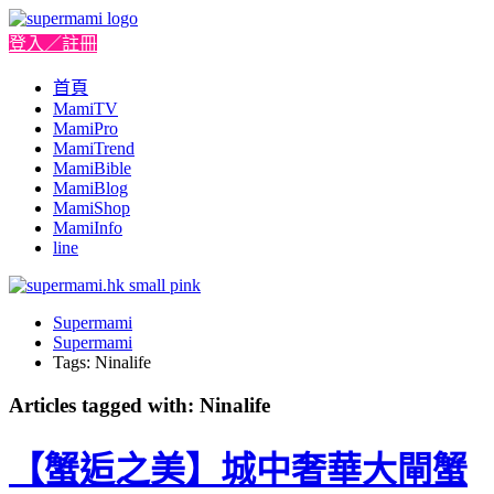
登入／註冊
首頁
MamiTV
MamiPro
MamiTrend
MamiBible
MamiBlog
MamiShop
MamiInfo
line
Supermami
Supermami
Tags: Ninalife
Articles tagged with: Ninalife
【蟹逅之美】城中奢華大閘蟹