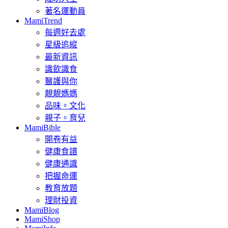
著名運動員
MamiTrend
每週好去處
星級追縱
最新資訊
識飲識食
醫護與你
靚靚媽媽
品味。文化
親子。育兒
MamiBible
開卷有益
健康食譜
健康通識
把握命運
教育放題
理財投資
MamiBlog
MamiShop