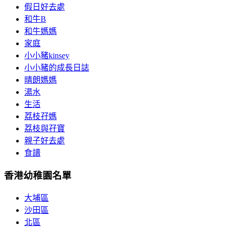
假日好去處
和牛B
和牛媽媽
家庭
小小豬kinsey
小小豬的成長日誌
晴朗媽媽
湯水
生活
荔枝孖媽
荔枝與孖寶
親子好去處
食譜
香港幼稚園名單
大埔區
沙田區
北區