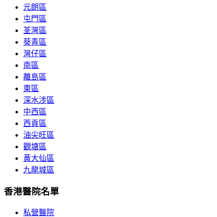
元朗區
屯門區
荃灣區
葵青區
灣仔區
南區
離島區
東區
深水涉區
中西區
西貢區
油尖旺區
觀塘區
黃大仙區
九龍城區
香港醫院名單
私營醫院