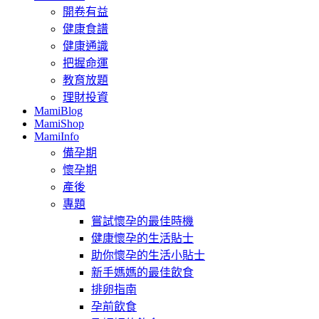
開卷有益
健康食譜
健康通識
把握命運
教育放題
理財投資
MamiBlog
MamiShop
MamiInfo
備孕期
懷孕期
產後
專題
嘗試懷孕的最佳時機
健康懷孕的生活貼士
助你懷孕的生活小貼士
新手媽媽的最佳飲食
排卵指南
孕前飲食