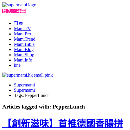
登入／註冊
首頁
MamiTV
MamiPro
MamiTrend
MamiBible
MamiBlog
MamiShop
MamiInfo
line
Supermami
Supermami
Tags: PepperLunch
Articles tagged with: PepperLunch
【創新滋味】首推德國香腸拼