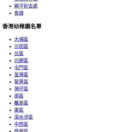
親子好去處
食譜
香港幼稚園名單
大埔區
沙田區
北區
元朗區
屯門區
荃灣區
葵青區
灣仔區
南區
離島區
東區
深水涉區
中西區
西貢區