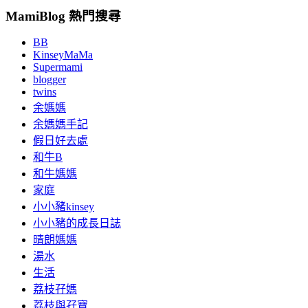
MamiBlog 熱門搜尋
BB
KinseyMaMa
Supermami
blogger
twins
余媽媽
余媽媽手記
假日好去處
和牛B
和牛媽媽
家庭
小小豬kinsey
小小豬的成長日誌
晴朗媽媽
湯水
生活
荔枝孖媽
荔枝與孖寶