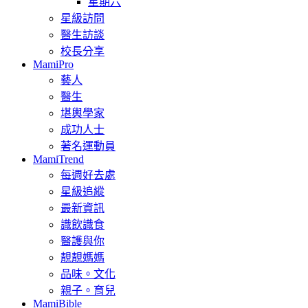
星期六
星級訪問
醫生訪談
校長分享
MamiPro
藝人
醫生
堪輿學家
成功人士
著名運動員
MamiTrend
每週好去處
星級追縱
最新資訊
識飲識食
醫護與你
靚靚媽媽
品味。文化
親子。育兒
MamiBible