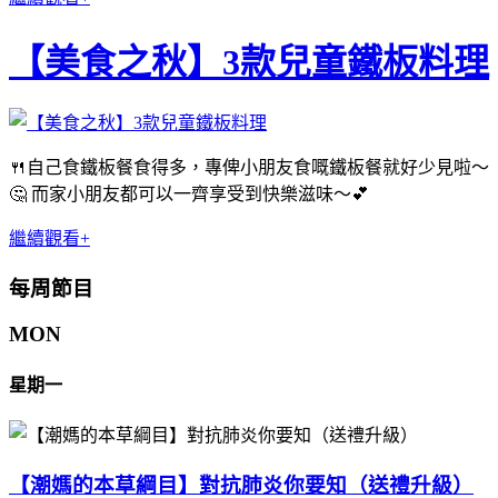
【美食之秋】3款兒童鐵板料理
🍴自己食鐵板餐食得多，專俾小朋友食嘅鐵板餐就好少見啦～
🤔 而家小朋友都可以一齊享受到快樂滋味～💕
繼續觀看+
每周節目
MON
星期一
【潮媽的本草綱目】對抗肺炎你要知（送禮升級）