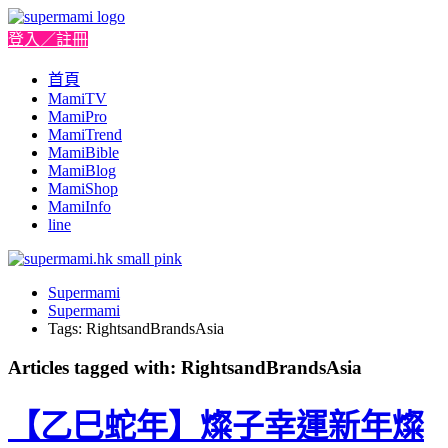
登入／註冊
首頁
MamiTV
MamiPro
MamiTrend
MamiBible
MamiBlog
MamiShop
MamiInfo
line
Supermami
Supermami
Tags: RightsandBrandsAsia
Articles tagged with: RightsandBrandsAsia
【乙巳蛇年】燦子幸運新年燦