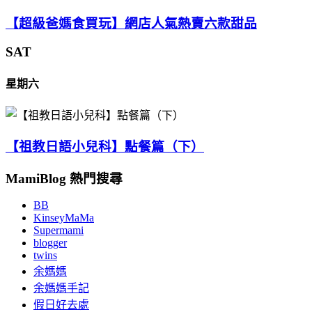
【超級爸媽食買玩】網店人氣熱賣六款甜品
SAT
星期六
【祖教日語小兒科】點餐篇（下）
MamiBlog 熱門搜尋
BB
KinseyMaMa
Supermami
blogger
twins
余媽媽
余媽媽手記
假日好去處