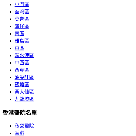
屯門區
荃灣區
葵青區
灣仔區
南區
離島區
東區
深水涉區
中西區
西貢區
油尖旺區
觀塘區
黃大仙區
九龍城區
香港醫院名單
私營醫院
香港