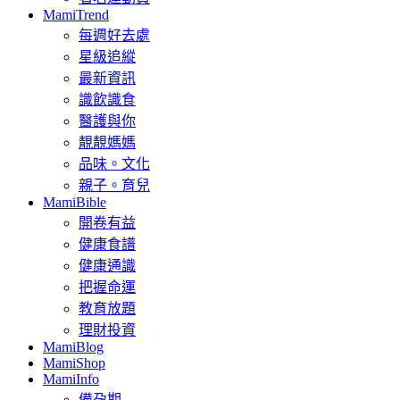
MamiTrend
每週好去處
星級追縱
最新資訊
識飲識食
醫護與你
靚靚媽媽
品味。文化
親子。育兒
MamiBible
開卷有益
健康食譜
健康通識
把握命運
教育放題
理財投資
MamiBlog
MamiShop
MamiInfo
備孕期