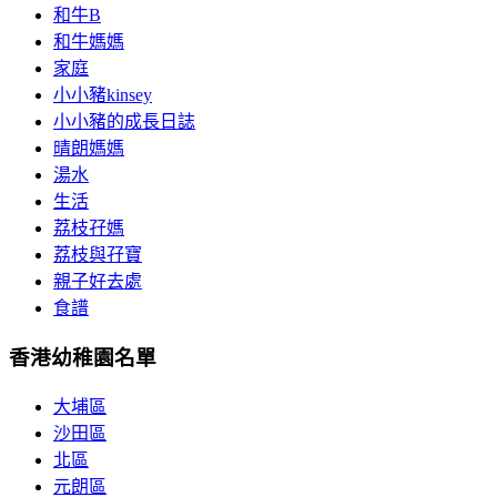
和牛B
和牛媽媽
家庭
小小豬kinsey
小小豬的成長日誌
晴朗媽媽
湯水
生活
荔枝孖媽
荔枝與孖寶
親子好去處
食譜
香港幼稚園名單
大埔區
沙田區
北區
元朗區