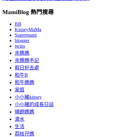
MamiBlog 熱門搜尋
BB
KinseyMaMa
Supermami
blogger
twins
余媽媽
余媽媽手記
假日好去處
和牛B
和牛媽媽
家庭
小小豬kinsey
小小豬的成長日誌
晴朗媽媽
湯水
生活
荔枝孖媽