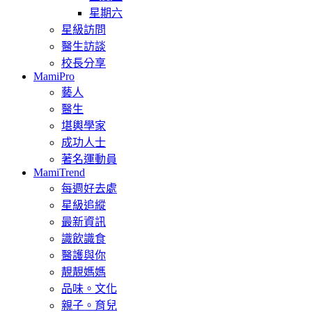
星期六
星級訪問
醫生訪談
校長分享
MamiPro
藝人
醫生
堪輿學家
成功人士
著名運動員
MamiTrend
每週好去處
星級追縱
最新資訊
識飲識食
醫護與你
靚靚媽媽
品味。文化
親子。育兒