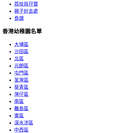
荔枝與孖寶
親子好去處
食譜
香港幼稚園名單
大埔區
沙田區
北區
元朗區
屯門區
荃灣區
葵青區
灣仔區
南區
離島區
東區
深水涉區
中西區