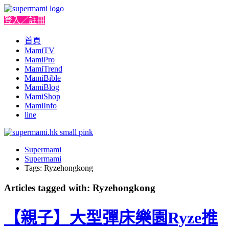
登入／註冊
首頁
MamiTV
MamiPro
MamiTrend
MamiBible
MamiBlog
MamiShop
MamiInfo
line
Supermami
Supermami
Tags: Ryzehongkong
Articles tagged with: Ryzehongkong
【親子】大型彈床樂園Ryze推