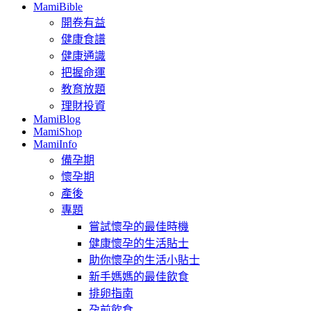
MamiBible
開卷有益
健康食譜
健康通識
把握命運
教育放題
理財投資
MamiBlog
MamiShop
MamiInfo
備孕期
懷孕期
產後
專題
嘗試懷孕的最佳時機
健康懷孕的生活貼士
助你懷孕的生活小貼士
新手媽媽的最佳飲食
排卵指南
孕前飲食