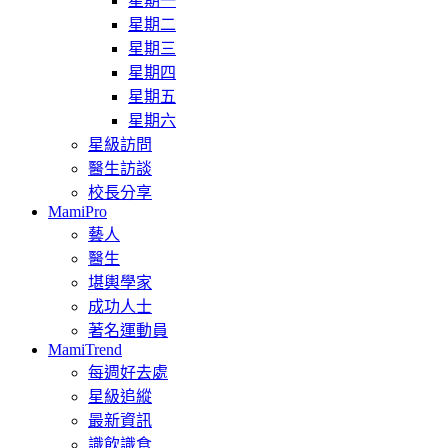
星期一
星期二
星期三
星期四
星期五
星期六
星級訪問
醫生訪談
校長分享
MamiPro
藝人
醫生
堪輿學家
成功人士
著名運動員
MamiTrend
每週好去處
星級追縱
最新資訊
識飲識食