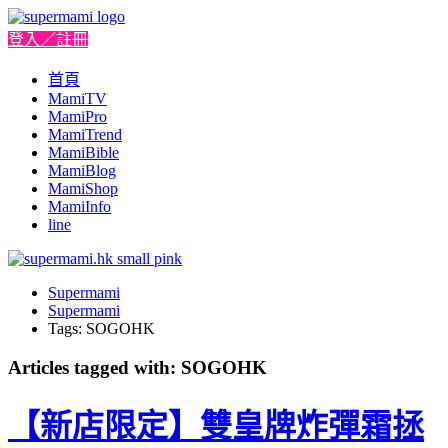
登入／註冊
首頁
MamiTV
MamiPro
MamiTrend
MamiBible
MamiBlog
MamiShop
MamiInfo
line
Supermami
Supermami
Tags: SOGOHK
Articles tagged with: SOGOHK
【新店限定】雙皇牌炸彈霜拯