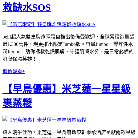
救缺水SOS
belif超人氣雙皇牌炸彈霜自推出後備受歡迎，全球累積銷量超
過1,300萬件，現更推出限定Jumbo版。容量Jumbo，爆炸性水
潤Jumbo，助你拯救乾燥肌膚，守護肌膚水分，是日常必備的
肌膚保濕英雄！
繼續觀看+
【早鳥優惠】米芝蓮一星星級
裹蒸糉
踏入端午佳節，米芝蓮一星食府逸東軒秉承酒店呈獻兩款星級