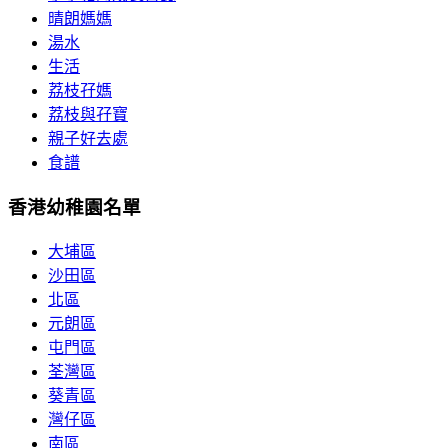
晴朗媽媽
湯水
生活
荔枝孖媽
荔枝與孖寶
親子好去處
食譜
香港幼稚園名單
大埔區
沙田區
北區
元朗區
屯門區
荃灣區
葵青區
灣仔區
南區