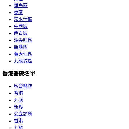
離島區
東區
深水涉區
中西區
西貢區
油尖旺區
觀塘區
黃大仙區
九龍城區
香港醫院名單
私營醫院
香港
九龍
新界
公立診所
香港
九龍