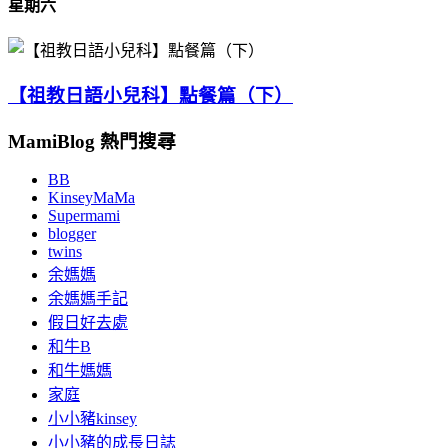
星期六
【祖教日語小兒科】點餐篇（下）
MamiBlog 熱門搜尋
BB
KinseyMaMa
Supermami
blogger
twins
余媽媽
余媽媽手記
假日好去處
和牛B
和牛媽媽
家庭
小小豬kinsey
小小豬的成長日誌