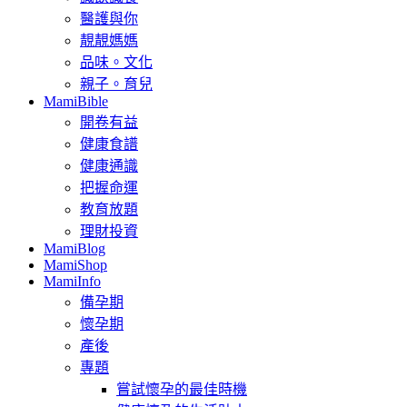
醫護與你
靚靚媽媽
品味。文化
親子。育兒
MamiBible
開卷有益
健康食譜
健康通識
把握命運
教育放題
理財投資
MamiBlog
MamiShop
MamiInfo
備孕期
懷孕期
產後
專題
嘗試懷孕的最佳時機