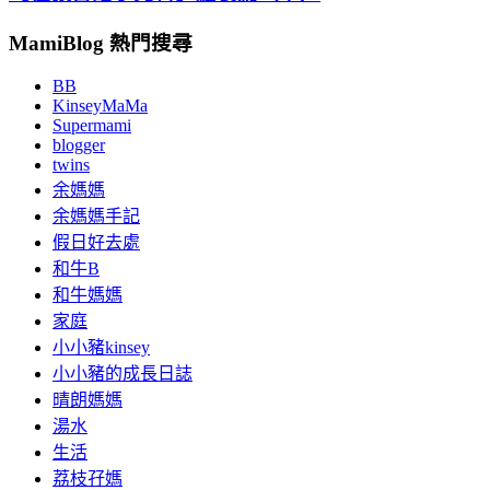
MamiBlog 熱門搜尋
BB
KinseyMaMa
Supermami
blogger
twins
余媽媽
余媽媽手記
假日好去處
和牛B
和牛媽媽
家庭
小小豬kinsey
小小豬的成長日誌
晴朗媽媽
湯水
生活
荔枝孖媽