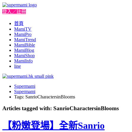
登入／註冊
首頁
MamiTV
MamiPro
MamiTrend
MamiBible
MamiBlog
MamiShop
MamiInfo
line
Supermami
Supermami
Tags: SanrioCharactersinBlooms
Articles tagged with: SanrioCharactersinBlooms
【粉嫩登場】全新Sanrio