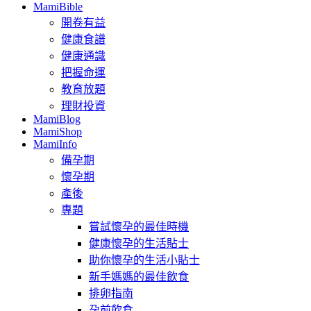
MamiBible
開卷有益
健康食譜
健康通識
把握命運
教育放題
理財投資
MamiBlog
MamiShop
MamiInfo
備孕期
懷孕期
產後
專題
嘗試懷孕的最佳時機
健康懷孕的生活貼士
助你懷孕的生活小貼士
新手媽媽的最佳飲食
排卵指南
孕前飲食