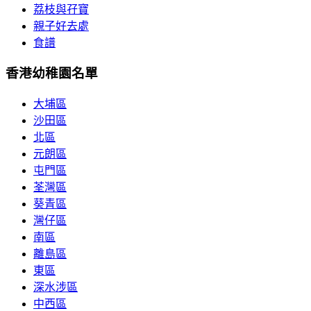
荔枝與孖寶
親子好去處
食譜
香港幼稚園名單
大埔區
沙田區
北區
元朗區
屯門區
荃灣區
葵青區
灣仔區
南區
離島區
東區
深水涉區
中西區