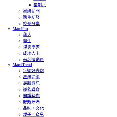
星期六
星級訪問
醫生訪談
校長分享
MamiPro
藝人
醫生
堪輿學家
成功人士
著名運動員
MamiTrend
每週好去處
星級追縱
最新資訊
識飲識食
醫護與你
靚靚媽媽
品味。文化
親子。育兒