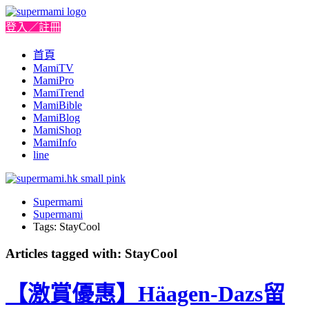
登入／註冊
首頁
MamiTV
MamiPro
MamiTrend
MamiBible
MamiBlog
MamiShop
MamiInfo
line
Supermami
Supermami
Tags: StayCool
Articles tagged with: StayCool
【激賞優惠】Häagen-Dazs留