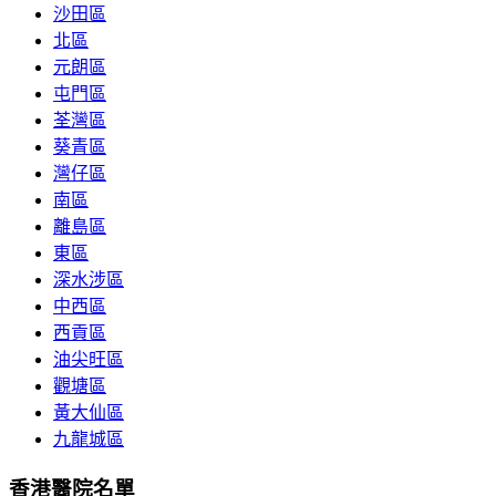
沙田區
北區
元朗區
屯門區
荃灣區
葵青區
灣仔區
南區
離島區
東區
深水涉區
中西區
西貢區
油尖旺區
觀塘區
黃大仙區
九龍城區
香港醫院名單