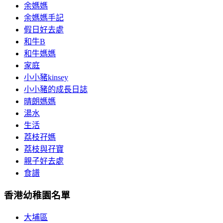
余媽媽
余媽媽手記
假日好去處
和牛B
和牛媽媽
家庭
小小豬kinsey
小小豬的成長日誌
晴朗媽媽
湯水
生活
荔枝孖媽
荔枝與孖寶
親子好去處
食譜
香港幼稚園名單
大埔區