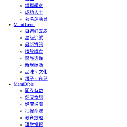
堪輿學家
成功人士
著名運動員
MamiTrend
每週好去處
星級追縱
最新資訊
識飲識食
醫護與你
靚靚媽媽
品味。文化
親子。育兒
MamiBible
開卷有益
健康食譜
健康通識
把握命運
教育放題
理財投資