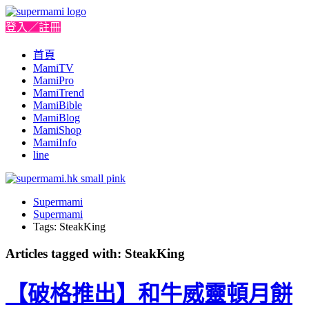
登入／註冊
首頁
MamiTV
MamiPro
MamiTrend
MamiBible
MamiBlog
MamiShop
MamiInfo
line
Supermami
Supermami
Tags: SteakKing
Articles tagged with: SteakKing
【破格推出】和牛威靈頓月餅