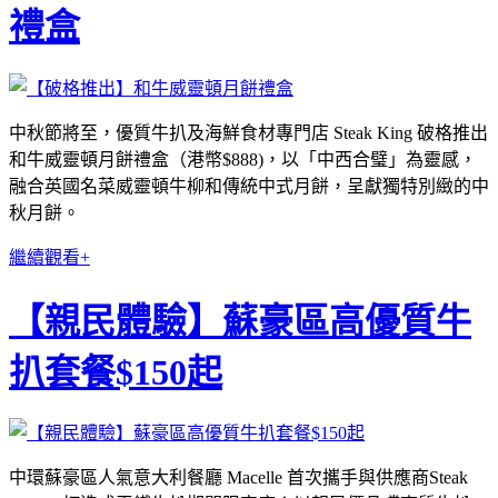
禮盒
中秋節將至，優質牛扒及海鮮食材專門店 Steak King 破格推出
和牛威靈頓月餅禮盒（港幣$888)，以「中西合璧」為靈感，
融合英國名菜威靈頓牛柳和傳統中式月餅，呈獻獨特別緻的中
秋月餅。
繼續觀看+
【親民體驗】蘇豪區高優質牛
扒套餐$150起
中環蘇豪區人氣意大利餐廳 Macelle 首次攜手與供應商Steak