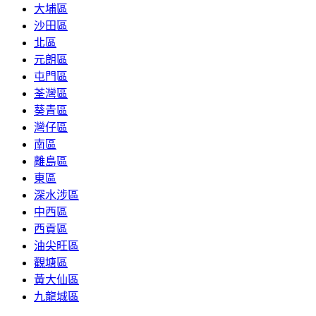
大埔區
沙田區
北區
元朗區
屯門區
荃灣區
葵青區
灣仔區
南區
離島區
東區
深水涉區
中西區
西貢區
油尖旺區
觀塘區
黃大仙區
九龍城區