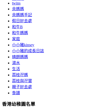
twins
余媽媽
余媽媽手記
假日好去處
和牛B
和牛媽媽
家庭
小小豬kinsey
小小豬的成長日誌
晴朗媽媽
湯水
生活
荔枝孖媽
荔枝與孖寶
親子好去處
食譜
香港幼稚園名單