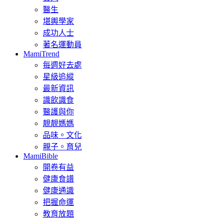
醫生
堪輿學家
成功人士
著名運動員
MamiTrend
每週好去處
星級追縱
最新資訊
識飲識食
醫護與你
靚靚媽媽
品味。文化
親子。育兒
MamiBible
開卷有益
健康食譜
健康通識
把握命運
教育放題