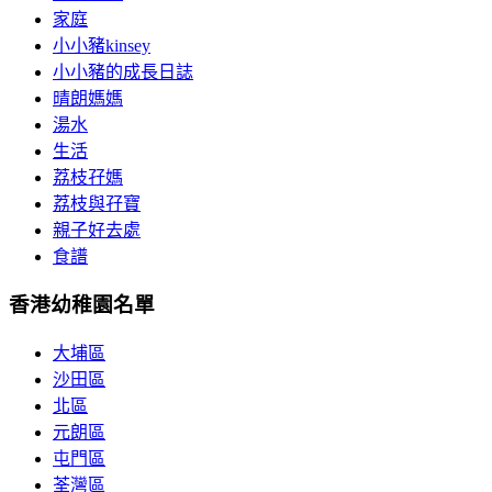
家庭
小小豬kinsey
小小豬的成長日誌
晴朗媽媽
湯水
生活
荔枝孖媽
荔枝與孖寶
親子好去處
食譜
香港幼稚園名單
大埔區
沙田區
北區
元朗區
屯門區
荃灣區