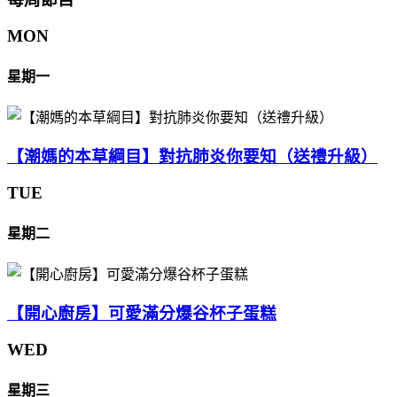
MON
星期一
【潮媽的本草綱目】對抗肺炎你要知（送禮升級）
TUE
星期二
【開心廚房】可愛滿分爆谷杯子蛋糕
WED
星期三