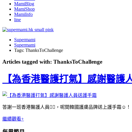
MamiBlog
MamiShop
MamiInfo
line
Supermami
Supermami
Tags: ThanksToChallenge
Articles tagged with: ThanksToChallenge
【為香港醫護打氣】感謝醫護
答謝一班香港醫護人員👍🏻，呢間韓國護膚品牌送上護手霜☺️！
繼續觀看+
每周節目