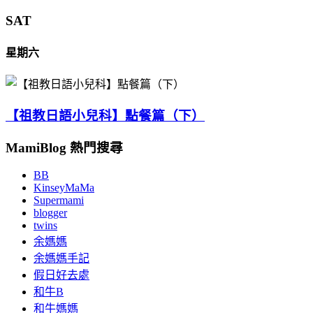
SAT
星期六
【祖教日語小兒科】點餐篇（下）
MamiBlog 熱門搜尋
BB
KinseyMaMa
Supermami
blogger
twins
余媽媽
余媽媽手記
假日好去處
和牛B
和牛媽媽