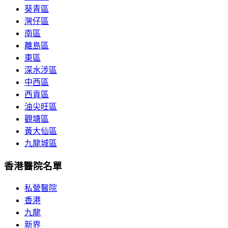
葵青區
灣仔區
南區
離島區
東區
深水涉區
中西區
西貢區
油尖旺區
觀塘區
黃大仙區
九龍城區
香港醫院名單
私營醫院
香港
九龍
新界