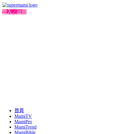
登入／註冊
首頁
MamiTV
MamiPro
MamiTrend
MamiBible