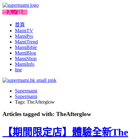
登入／註冊
首頁
MamiTV
MamiPro
MamiTrend
MamiBible
MamiBlog
MamiShop
MamiInfo
line
Supermami
Supermami
Tags: TheAfterglow
Articles tagged with: TheAfterglow
【期間限定店】體驗全新The