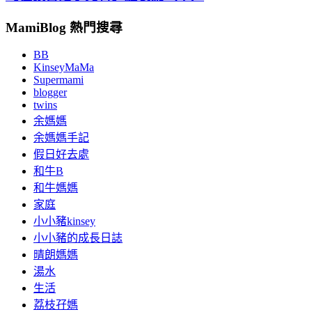
MamiBlog 熱門搜尋
BB
KinseyMaMa
Supermami
blogger
twins
余媽媽
余媽媽手記
假日好去處
和牛B
和牛媽媽
家庭
小小豬kinsey
小小豬的成長日誌
晴朗媽媽
湯水
生活
荔枝孖媽