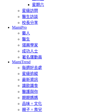
星期六
星級訪問
醫生訪談
校長分享
MamiPro
藝人
醫生
堪輿學家
成功人士
著名運動員
MamiTrend
每週好去處
星級追縱
最新資訊
識飲識食
醫護與你
靚靚媽媽
品味。文化
親子。育兒