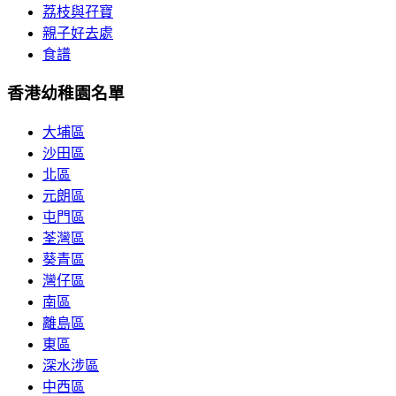
荔枝與孖寶
親子好去處
食譜
香港幼稚園名單
大埔區
沙田區
北區
元朗區
屯門區
荃灣區
葵青區
灣仔區
南區
離島區
東區
深水涉區
中西區