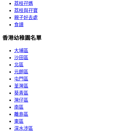
荔枝孖媽
荔枝與孖寶
親子好去處
食譜
香港幼稚園名單
大埔區
沙田區
北區
元朗區
屯門區
荃灣區
葵青區
灣仔區
南區
離島區
東區
深水涉區