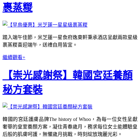
裹蒸糉
踏入端午佳節，米芝蓮一星食府逸東軒秉承酒店呈獻兩款星級
裹蒸糉喜迎端午，送禮自用皆宜。
繼續觀看+
【崇光感謝祭】韓國宮廷養顏
秘方套裝
韓國的宮廷護膚品牌The history of Whoo，為每一位女性呈獻
奢華的皇室養顏方案，凝住青春歲月，務求每位女士能體驗皇
后般的肌膚呵護，無懼歲月挑戰，時刻綻放瑰麗光彩。