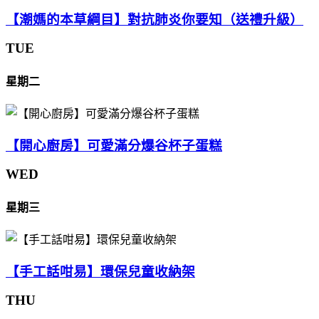
【潮媽的本草綱目】對抗肺炎你要知（送禮升級）
TUE
星期二
【開心廚房】可愛滿分爆谷杯子蛋糕
WED
星期三
【手工話咁易】環保兒童收納架
THU