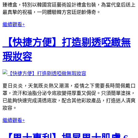
臻禮盒，特別以韓國宮廷藝術設計禮盒包裝，為當代皇后送上
最真摰的祝福，一同體驗韓方宮廷逆齡傳奇。
繼續觀看+
【快捷方便】打造剔透啞緻無
瑕妝容
夏日炎炎，天氣既炎熱又潮濕，疫情之下需要長時間佩戴口
罩，流汗和油脂分泌令底妝變得厚重又侷促。只須簡單塗抹，
已能夠快速完成清透底妝，配合其他彩妝產品，打造迷人清爽
妝容。
繼續觀看+