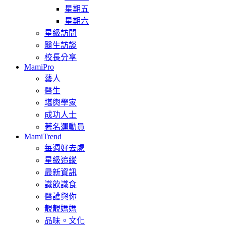
星期五
星期六
星級訪問
醫生訪談
校長分享
MamiPro
藝人
醫生
堪輿學家
成功人士
著名運動員
MamiTrend
每週好去處
星級追縱
最新資訊
識飲識食
醫護與你
靚靚媽媽
品味。文化