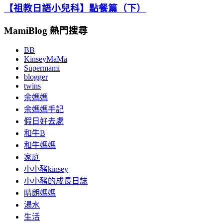
【祖教日語小兒科】點餐篇（下）
MamiBlog 熱門搜尋
BB
KinseyMaMa
Supermami
blogger
twins
余媽媽
余媽媽手記
假日好去處
和牛B
和牛媽媽
家庭
小小豬kinsey
小小豬的成長日誌
晴朗媽媽
湯水
生活