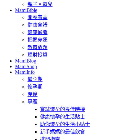
親子。育兒
MamiBible
開卷有益
健康食譜
健康通識
把握命運
教育放題
理財投資
MamiBlog
MamiShop
MamiInfo
備孕期
懷孕期
產後
專題
嘗試懷孕的最佳時機
健康懷孕的生活貼士
助你懷孕的生活小貼士
新手媽媽的最佳飲食
排卵指南