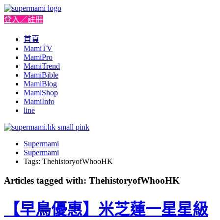
登入／註冊
首頁
MamiTV
MamiPro
MamiTrend
MamiBible
MamiBlog
MamiShop
MamiInfo
line
Supermami
Supermami
Tags: ThehistoryofWhooHK
Articles tagged with: ThehistoryofWhooHK
【早鳥優惠】米芝蓮一星星級