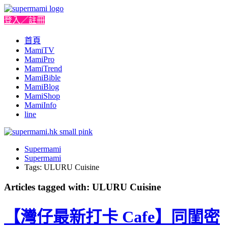
登入／註冊
首頁
MamiTV
MamiPro
MamiTrend
MamiBible
MamiBlog
MamiShop
MamiInfo
line
Supermami
Supermami
Tags: ULURU Cuisine
Articles tagged with: ULURU Cuisine
【灣仔最新打卡 Cafe】同閨密