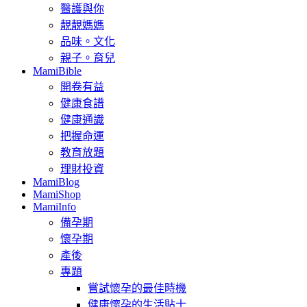
醫護與你
靚靚媽媽
品味。文化
親子。育兒
MamiBible
開卷有益
健康食譜
健康通識
把握命運
教育放題
理財投資
MamiBlog
MamiShop
MamiInfo
備孕期
懷孕期
產後
專題
嘗試懷孕的最佳時機
健康懷孕的生活貼士