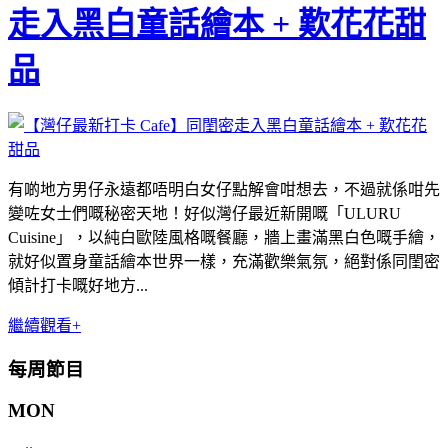
走入黑白童話繪本 + 歎花花甜
品
有啲地方男仔永遠都唔明白女仔點解會咁想去，不過就係咁先
變咗女士們嘅秘密天地！好似灣仔最近新開嘅「ULURU
Cuisine」，以純白歐陸風格嘅餐廳，牆上畫滿黑白色嘅手繪，
就好似置身童話繪本世界一樣，充滿歡樂氣氛，絕對係同閨密
傾計打卡嘅好地方...
繼續觀看+
每周節目
MON