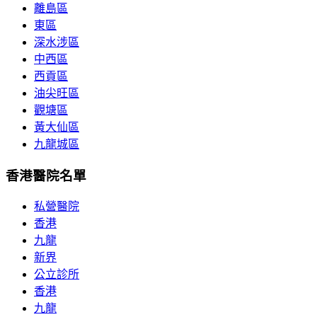
離島區
東區
深水涉區
中西區
西貢區
油尖旺區
觀塘區
黃大仙區
九龍城區
香港醫院名單
私營醫院
香港
九龍
新界
公立診所
香港
九龍