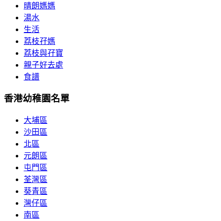
晴朗媽媽
湯水
生活
荔枝孖媽
荔枝與孖寶
親子好去處
食譜
香港幼稚園名單
大埔區
沙田區
北區
元朗區
屯門區
荃灣區
葵青區
灣仔區
南區