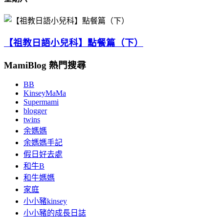
【祖教日語小兒科】點餐篇（下）
MamiBlog 熱門搜尋
BB
KinseyMaMa
Supermami
blogger
twins
余媽媽
余媽媽手記
假日好去處
和牛B
和牛媽媽
家庭
小小豬kinsey
小小豬的成長日誌