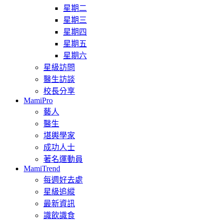
星期二
星期三
星期四
星期五
星期六
星級訪問
醫生訪談
校長分享
MamiPro
藝人
醫生
堪輿學家
成功人士
著名運動員
MamiTrend
每週好去處
星級追縱
最新資訊
識飲識食