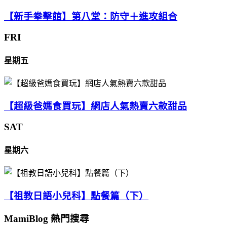
【新手拳擊館】第八堂：防守＋進攻組合
FRI
星期五
【超級爸媽食買玩】網店人氣熱賣六款甜品
SAT
星期六
【祖教日語小兒科】點餐篇（下）
MamiBlog 熱門搜尋