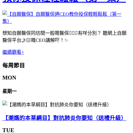
想知自願醫保同坊間一般嘅醫保👨🏻‍⚕️有咩分別？ 聽網上自願
醫保平台🤳🏻嘅CEO講解吓！✨
繼續觀看+
每周節目
MON
星期一
【潮媽的本草綱目】對抗肺炎你要知（送禮升級）
TUE