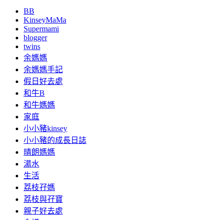
BB
KinseyMaMa
Supermami
blogger
twins
余媽媽
余媽媽手記
假日好去處
和牛B
和牛媽媽
家庭
小小豬kinsey
小小豬的成長日誌
晴朗媽媽
湯水
生活
荔枝孖媽
荔枝與孖寶
親子好去處