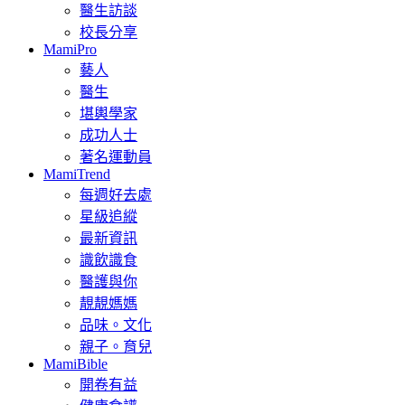
醫生訪談
校長分享
MamiPro
藝人
醫生
堪輿學家
成功人士
著名運動員
MamiTrend
每週好去處
星級追縱
最新資訊
識飲識食
醫護與你
靚靚媽媽
品味。文化
親子。育兒
MamiBible
開卷有益