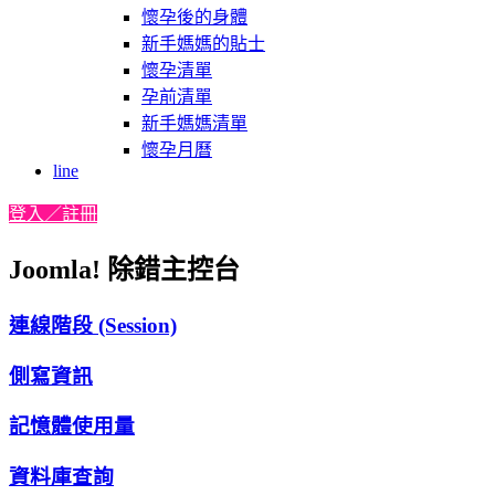
懷孕後的身體
新手媽媽的貼士
懷孕清單
孕前清單
新手媽媽清單
懷孕月曆
line
登入／註冊
Joomla! 除錯主控台
連線階段 (Session)
側寫資訊
記憶體使用量
資料庫查詢