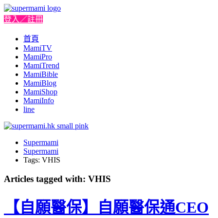
登入／註冊
首頁
MamiTV
MamiPro
MamiTrend
MamiBible
MamiBlog
MamiShop
MamiInfo
line
Supermami
Supermami
Tags: VHIS
Articles tagged with: VHIS
【自願醫保】自願醫保通CEO