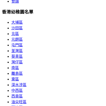
食譜
香港幼稚園名單
大埔區
沙田區
北區
元朗區
屯門區
荃灣區
葵青區
灣仔區
南區
離島區
東區
深水涉區
中西區
西貢區
油尖旺區