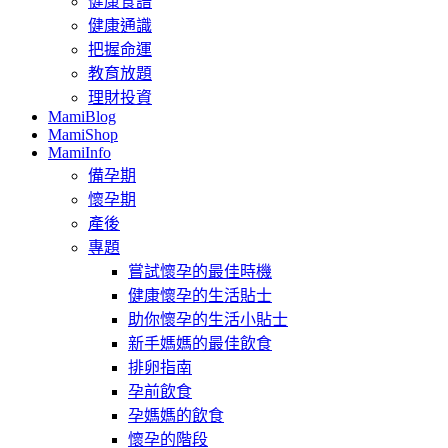
健康食譜
健康通識
把握命運
教育放題
理財投資
MamiBlog
MamiShop
MamiInfo
備孕期
懷孕期
產後
專題
嘗試懷孕的最佳時機
健康懷孕的生活貼士
助你懷孕的生活小貼士
新手媽媽的最佳飲食
排卵指南
孕前飲食
孕媽媽的飲食
懷孕的階段