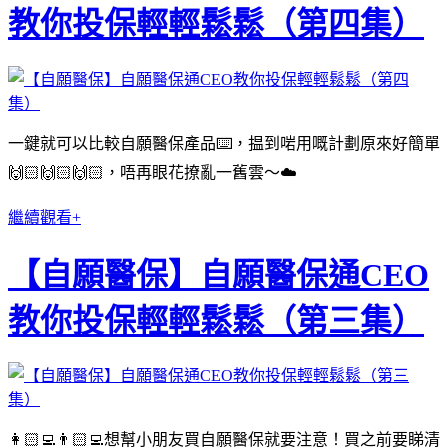
教你投保輕輕鬆鬆（第四集）
一鍵就可以比較自願醫保產品⌨️，揾到啱用嘅計劃原來好簡單
🙌🏻🙌🏻🙌🏻，唔再眼花撩亂一舊雲～☁️
繼續觀看+
【自願醫保】自願醫保通CEO
教你投保輕輕鬆鬆（第三集）
👩🏻‍💻👨🏻‍💻想幫小朋友買自願醫保就要注意！買之前要睇清